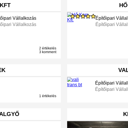
KFT
HŐ
őipari Vállalkozás
Építőipari Válla
őipari Vállalkozás
Építőipari Vállal
2 értékelés
3 komment
EK
VAL
Építőipari Válla
Építőipari Válla
1 értékelés
 ALGYŐ
K