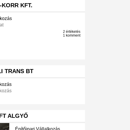
-KORR KFT.
lkozás
at
2 értékelés
1 komment
I TRANS BT
lkozás
lkozás
FT ALGYŐ
Építőipari Vállalkozás