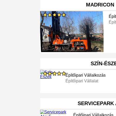
MADRICON 
Épít
Épít
SZÍN-ÉSZ
Építőipari Vállalkozás
Építőipari Vállalat
SERVICEPARK
Építőipari Vállalkozás