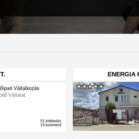
T.
ENERGIA 
őipari Vállalkozás
ítő Vállalat
51 értékelés
19 komment