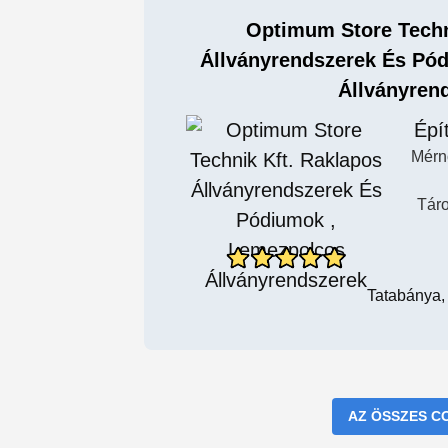
Optimum Store Techn
Állványrendszerek És Pó
Állványren
Épí
Mérn
Táro
Tatabánya,
AZ ÖSSZES C