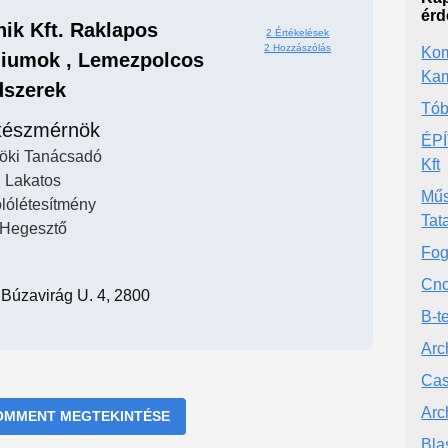
érd
ik Kft. Raklapos
2 Értékelések
2 Hozzászólás
Kom
diumok , Lemezpolcos
Ka
dszerek
Tób
tészmérnök
ÉPÍ
öki Tanácsadó
Kft
Lakatos
Műs
lólétesítmény
Tat
Hegesztő
Fog
Cnc
 Búzavirág U. 4, 2800
B-t
Arc
Cas
Arch
OMMENT MEGTEKINTÉSE
Bla