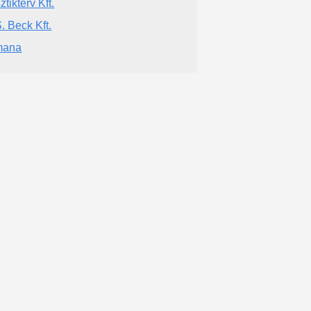
ztikterv Kft.
S. Beck Kft.
mana