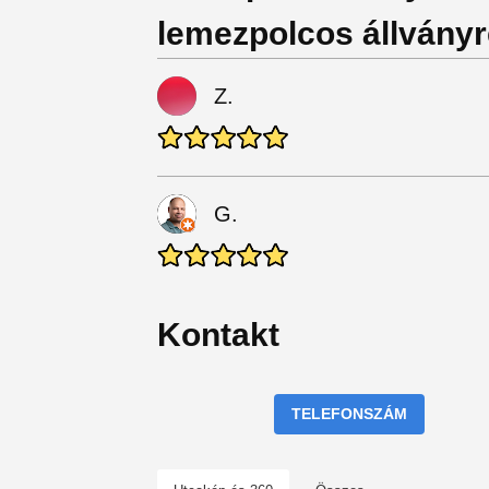
lemezpolcos állvány
Z.
G.
Kontakt
TELEFONSZÁM