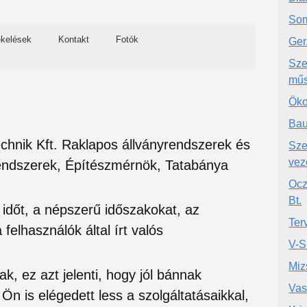
Som
ékelések
Kontakt
Fotók
Ger
Sze
műs
Öko
Bau
chnik Kft. Raklapos állványrendszerek és
Sze
vez
endszerek, Építészmérnök, Tatabánya
Ocz
Bt.
si időt, a népszerű időszakokat, az
Ter
felhasználók által írt valós
V-S
Miz
ak, ez azt jelenti, hogy jól bánnak
Vas
Ön is elégedett less a szolgáltatásaikkal,