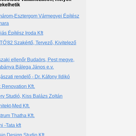
ekelhetik
árom-Esztergom Vármegyei Építész
mara
iás Építész Iroda Kft
TŐ'82 Szakértő, Tervező, Kivitelező
zaki ellenőr Budaörs, Pest megye,
abánya Bálega János e.v.
ászati rendelő - Dr. Káfony Ildikó
 Renovation Kft.
erv Studió, Kiss Balázs Zoltán
hitekt-Med Kft.
trum Thatha Kft.
i -Tata kft
sio Design Studio Kft.