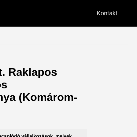
Kontakt
t. Raklapos
os
ánya (Komárom-
csolódó vállalkozások, melyek