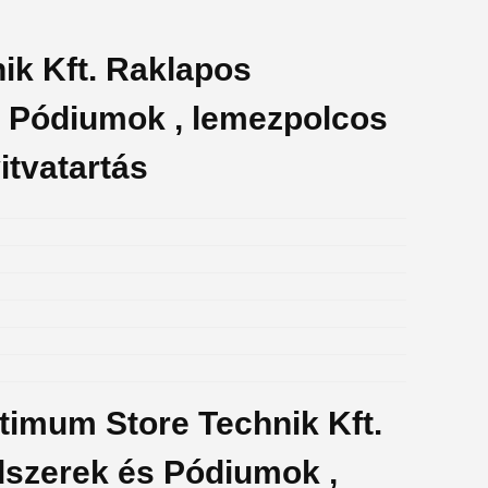
ik Kft. Raklapos
s Pódiumok , lemezpolcos
itvatartás
ptimum Store Technik Kft.
dszerek és Pódiumok ,