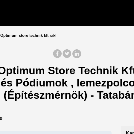
Optimum store technik kft rakl
 Optimum Store Technik Kf
 és Pódiumok , lemezpolc
. (Építészmérnök) - Tatab
0
Kap