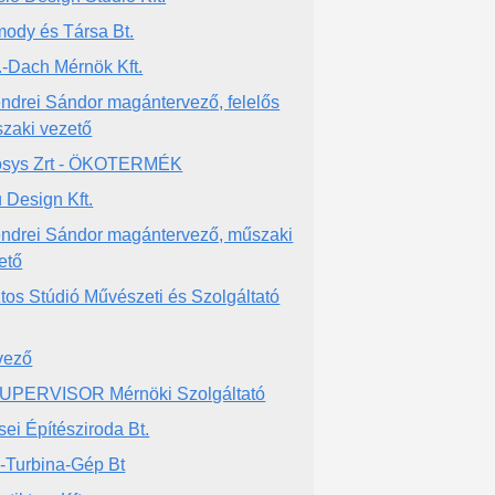
ody és Társa Bt.
.-Dach Mérnök Kft.
ndrei Sándor magántervező, felelős
zaki vezető
sys Zrt - ÖKOTERMÉK
 Design Kft.
ndrei Sándor magántervező, műszaki
ető
tos Stúdió Művészeti és Szolgáltató
vező
UPERVISOR Mérnöki Szolgáltató
sei Építésziroda Bt.
-Turbina-Gép Bt