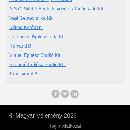
A.S.C. Stúdió Épülettervező és Tanácsadó Kft
Vasi Geotechnika Kft.
Békés-Kerék Bt.
Gerencsér Építésziroda Kft.
Romand Bt
Virtual Építész Studió Kft.
Szendrő Épîtész Stúdió Kft.
Tanultvonal Bt
© Magyar Vélemény 2026
Jogi nyilatkozat