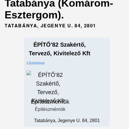
Tatabánya (Komárom-
Esztergom).
TATABÁNYA, JEGENYE U. 84, 2801
ÉPÍTŐ'82 Szakértő,
Tervező, Kivitelező Kft
0 Értékelések
Építészmérnök
Építészmérnök
Tatabánya, Jegenye U. 84, 2801