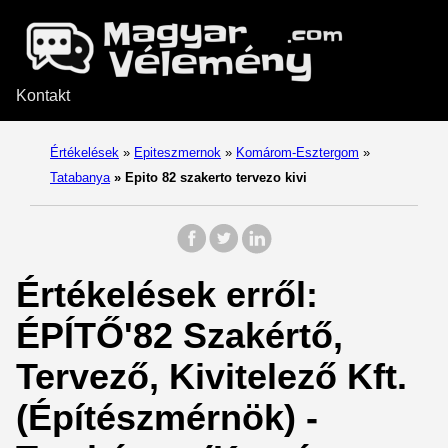
Kontakt
Értékelések
»
Epiteszmernok
»
Komárom-Esztergom
»
Tatabanya
»
Epito 82 szakerto tervezo kivi
Értékelések erről:
ÉPÍTŐ'82 Szakértő,
Tervező, Kivitelező Kft.
(Építészmérnök) -