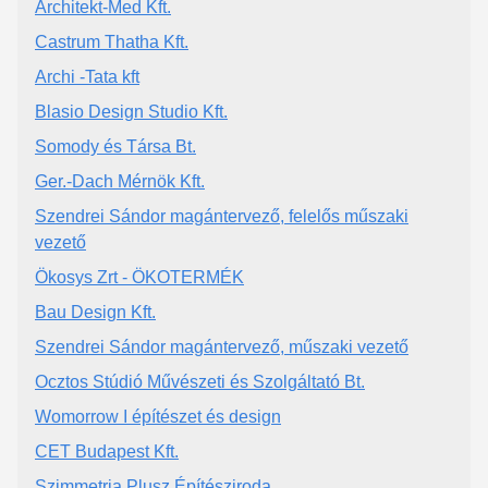
Architekt-Med Kft.
Castrum Thatha Kft.
Archi -Tata kft
Blasio Design Studio Kft.
Somody és Társa Bt.
Ger.-Dach Mérnök Kft.
Szendrei Sándor magántervező, felelős műszaki
vezető
Ökosys Zrt - ÖKOTERMÉK
Bau Design Kft.
Szendrei Sándor magántervező, műszaki vezető
Ocztos Stúdió Művészeti és Szolgáltató Bt.
Womorrow I építészet és design
CET Budapest Kft.
Szimmetria Plusz Építésziroda