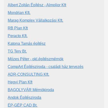
Albert Zoltán Építész - Almolior Kft
Mondrian Kft.
Marag Komplex Vállalkozási Kft.
RB Plan Kft
Peracto Kft.
Katona Tamás építész
TG Terv Bt.
Mózes Péter - okl.építészmérnök
CompArt Építésziroda - családi ház tervezés
ADR-CONSULTING Kft.
Hegyi Plan Kft
BAGOLYVÁR Mérnökiroda
Andok Építésziroda
ÉP-GÉP CAD Bt.