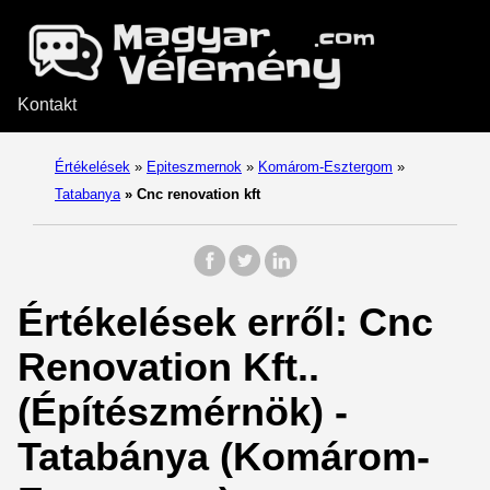
Kontakt
Értékelések
»
Epiteszmernok
»
Komárom-Esztergom
»
Tatabanya
»
Cnc renovation kft
Értékelések erről: Cnc
Renovation Kft..
(Építészmérnök) -
Tatabánya (Komárom-