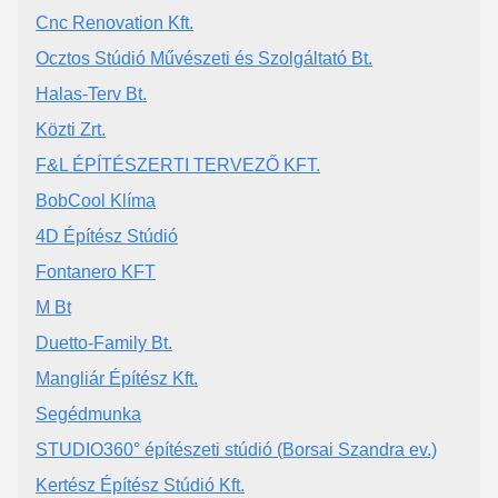
Cnc Renovation Kft.
Ocztos Stúdió Művészeti és Szolgáltató Bt.
Halas-Terv Bt.
Közti Zrt.
F&L ÉPÍTÉSZERTI TERVEZŐ KFT.
BobCool Klíma
4D Építész Stúdió
Fontanero KFT
M Bt
Duetto-Family Bt.
Mangliár Építész Kft.
Segédmunka
STUDIO360° építészeti stúdió (Borsai Szandra ev.)
Kertész Építész Stúdió Kft.