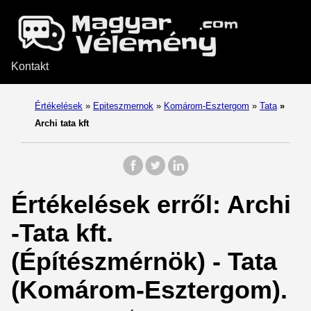
Kontakt
Értékelések
»
Epiteszmernok
»
Komárom-Esztergom
»
Tata
»
Archi tata kft
Értékelések erről: Archi
-Tata kft.
(Építészmérnök) - Tata
(Komárom-Esztergom).