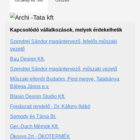
Utcakép és 360
Összes
Kapcsolódó vállalkozások, melyek érdekelhetik
Szendrei Sándor magántervező, felelős műszaki
vezető
Bau Design Kft.
Szendrei Sándor magántervező, műszaki vezető
Műszaki ellenőr Budaörs, Pest megye, Tatabánya
Bálega János e.v.
Blasio Design Studio Kft.
Fogászati rendelő - Dr. Káfony Ildikó
Somody és Társa Bt.
Ger.-Dach Mérnök Kft.
Ökosys Zrt - ÖKOTERMÉK