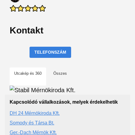
Kontakt
TELEFONSZÁM
Utcakép és 360
Összes
Kapcsolódó vállalkozások, melyek érdekelhetik
DH 24 Mérnökiroda Kft.
Somody és Társa Bt.
Ger.-Dach Mérnök Kft.