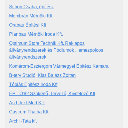
Schön Csaba, építész
Membrán Mérnöki Kft.
Orabau Építési Kft
Planbau Mérnöki Iroda Kft.
Optimum Store Technik Kft. Raklapos
állványrendszerek és Pódiumok , lemezpolcos
állványrendszerek
Komárom-Esztergom Vármegyei Építész Kamara
B-terv Studió, Kiss Balázs Zoltán
Tóbiás Építész Iroda Kft
ÉPÍTŐ'82 Szakértő, Tervező, Kivitelező Kft
Architekt-Med Kft.
Castrum Thatha Kft.
Archi -Tata kft