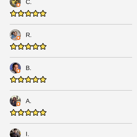
C.
R.
B.
A.
I.