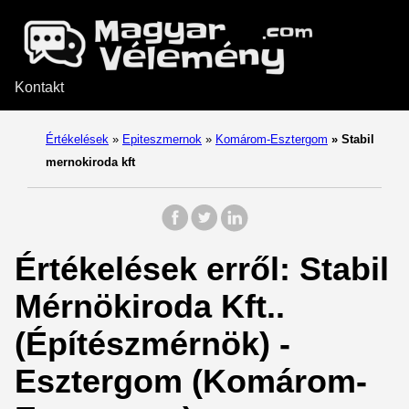
Kontakt
Értékelések
»
Epiteszmernok
»
Komárom-Esztergom
»
Stabil
mernokiroda kft
Értékelések erről: Stabil
Mérnökiroda Kft..
(Építészmérnök) -
Esztergom (Komárom-