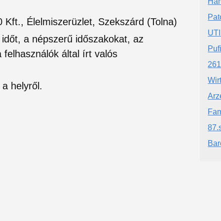
Ham
Pat
Kft., Élelmiszerüzlet, Szekszárd (Tolna)
UT
si időt, a népszerű időszakokat, az
Puf
felhasználók által írt valós
261
Wir
a helyről.
Arz
Fam
87.
Bar