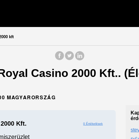
000 kft
Royal Casino 2000 Kft.. (Él
100 MAGYARORSZÁG
Kap
érd
2000 Kft.
0 Értékelések
ste
miszerüzlet