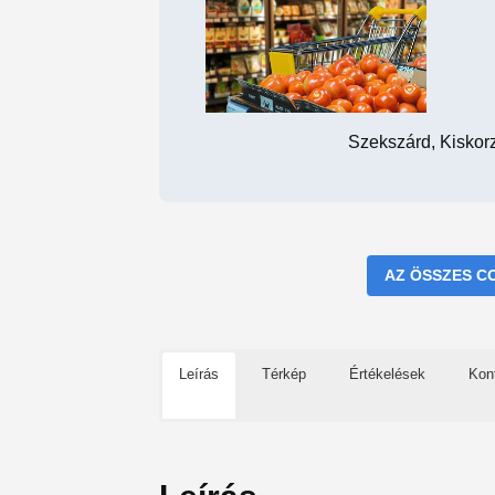
Szekszárd, Kiskor
AZ ÖSSZES C
Leírás
Térkép
Értékelések
Kon