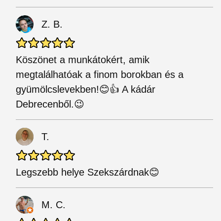
Z. B.
Köszönet a munkátokért, amik
megtalálhatóak a finom borokban és a
gyümölcslevekben!😊👍 A kádár
Debrecenből.😉
T.
Legszebb helye Szekszárdnak😊
M. C.