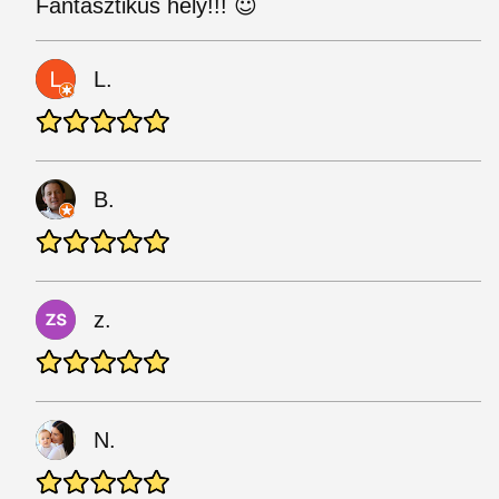
Fantasztikus hely!!! 😇
L.
B.
z.
N.