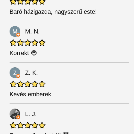
Baró házigazda, nagyszerű este!
M. N.
Korrekt 😎
Z. K.
Kevès emberek
L. J.