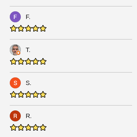
F.
T.
S.
R.