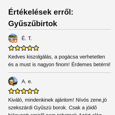
Értékelések erről:
Gyűszűbirtok
É. T.
Kedves kiszolgálás, a pogácsa verhetetlen
és a must is nagyon finom! Érdemes betérni!
A. e.
Kiváló, mindenkinek ajánlom! Nívós zene,jó
szekszárdi Gyűszü borok. Csak a jóidő