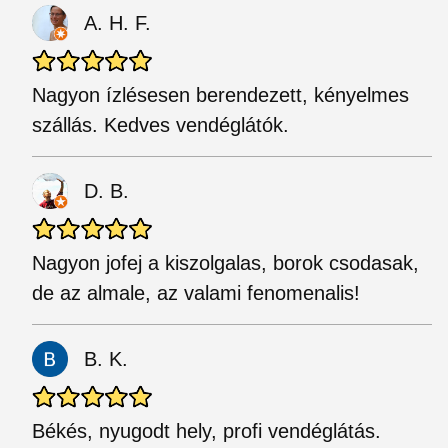
A. H. F.
Nagyon ízlésesen berendezett, kényelmes
szállás. Kedves vendéglátók.
D. B.
Nagyon jofej a kiszolgalas, borok csodasak,
de az almale, az valami fenomenalis!
B. K.
Békés, nyugodt hely, profi vendéglátás.