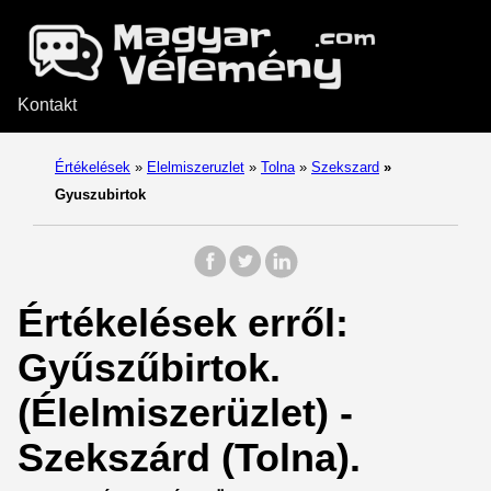
Kontakt
Értékelések
»
Elelmiszeruzlet
»
Tolna
»
Szekszard
»
Gyuszubirtok
Értékelések erről:
Gyűszűbirtok.
(Élelmiszerüzlet) -
Szekszárd (Tolna).