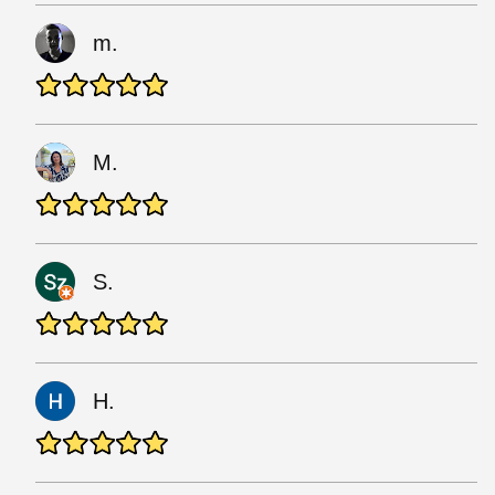
m.
M.
S.
H.