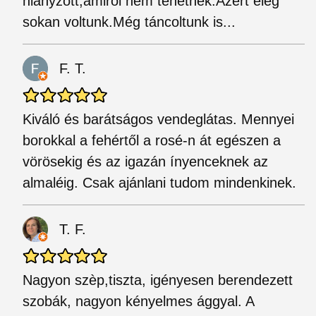
hiányzott,amiről nem tehetnek.Azért elég
sokan voltunk.Még táncoltunk is...
F. T.
Kiváló és barátságos vendeglátas. Mennyei
borokkal a fehértől a rosé-n át egészen a
vörösekig és az igazán ínyenceknek az
almaléig. Csak ajánlani tudom mindenkinek.
T. F.
Nagyon szèp,tiszta, igényesen berendezett
szobák, nagyon kényelmes ággyal. A