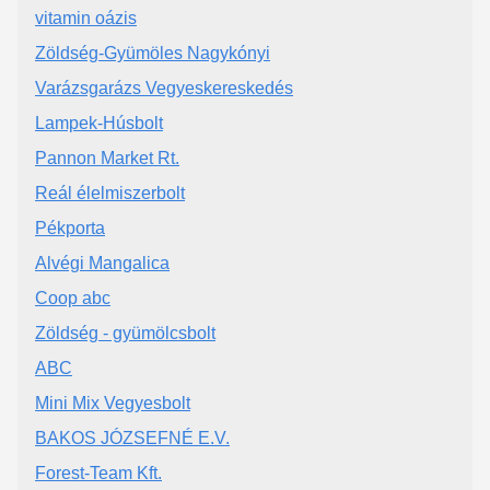
vitamin oázis
Zöldség-Gyümöles Nagykónyi
Varázsgarázs Vegyeskereskedés
Lampek-Húsbolt
Pannon Market Rt.
Reál élelmiszerbolt
Pékporta
Alvégi Mangalica
Coop abc
Zöldség - gyümölcsbolt
ABC
Mini Mix Vegyesbolt
BAKOS JÓZSEFNÉ E.V.
Forest-Team Kft.