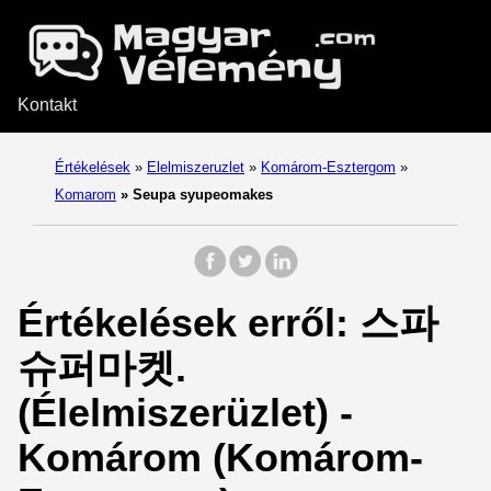
Kontakt
Értékelések
»
Elelmiszeruzlet
»
Komárom-Esztergom
»
Komarom
»
Seupa syupeomakes
Értékelések erről: 스파
슈퍼마켓.
(Élelmiszerüzlet) -
Komárom (Komárom-