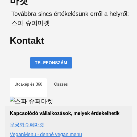
마켓
Továbbra sincs értékelésünk erről a helyről:
스파 슈퍼마켓
Kontakt
TELEFONSZÁM
Utcakép és 360
Összes
Kapcsolódó vállalkozások, melyek érdekelhetik
무궁화슈퍼마켓
VeganMenu - denné vegan menu