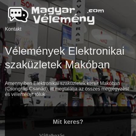
Kontakt
Vélemények Elektronikai
szaküzletek Makóban
Amennyiben Elektronikai szaküzletek keres Makóban
(Csongrád-Csanád), itt megtalálja az összes megjegyzést
és véleményt róluk
Mit keres?
Vállalkozás