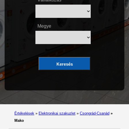
Megye
Keresés
Értékelések
»
Elektronikai szakuzlet
»
Csongrád-Csanád
»
Mako