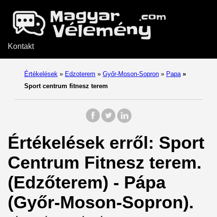
Kontakt
Értékelések
»
Edzoterem
»
Győr-Moson-Sopron
»
Papa
»
Sport centrum fitnesz terem
Értékelések erről: Sport
Centrum Fitnesz terem.
(Edzőterem) - Pápa
(Győr-Moson-Sopron).