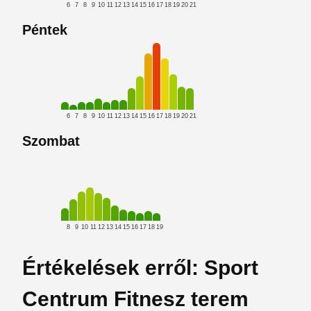
6
7
8
9
10
11
12
13
14
15
16
17
18
19
20
21
Péntek
6
7
8
9
10
11
12
13
14
15
16
17
18
19
20
21
Szombat
8
9
10
11
12
13
14
15
16
17
18
19
Értékelések erről: Sport
Centrum Fitnesz terem