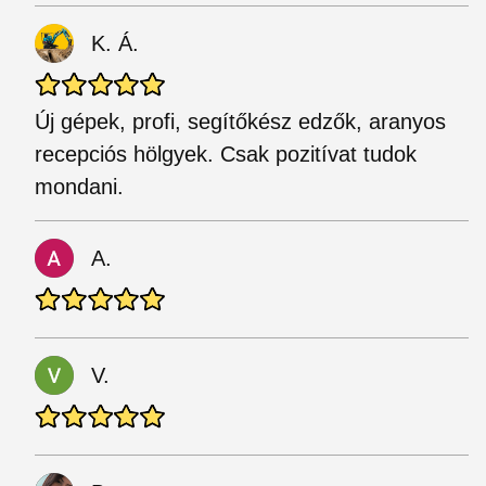
K. Á.
Új gépek, profi, segítőkész edzők, aranyos
recepciós hölgyek. Csak pozitívat tudok
mondani.
A.
V.