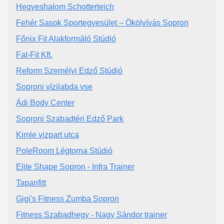
Hegyeshalom Schotterteich
Fehér Sasok Sportegyesület – Ökölvívás Sopron
Főnix Fit Alakformáló Stúdió
Fat-Fit Kft.
Reform Személyi Edző Stúdió
Soproni vízilabda vse
Ádi Body Center
Soproni Szabadtéri Edző Park
Kimle vizpart utca
PoleRoom Légtorna Stúdió
Elite Shape Sopron - Infra Trainer
Tapanfitt
Gigi's Fitness Zumba Sopron
Fitness Szabadhegy - Nagy Sándor trainer