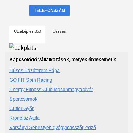
TELEFONSZÁM
Utcakép és 360
Összes
Kapcsolódó vállalkozások, melyek érdekelhetik
Húsos Edzőterem Pápa
GO FIT Spin Racing
Energy Fitness Club Mosonmagyaróvár
Sportcsarnok
Cutler Győr
Kroneisz Attila
Varsányi Sebestyén gyógymasszőr, edző