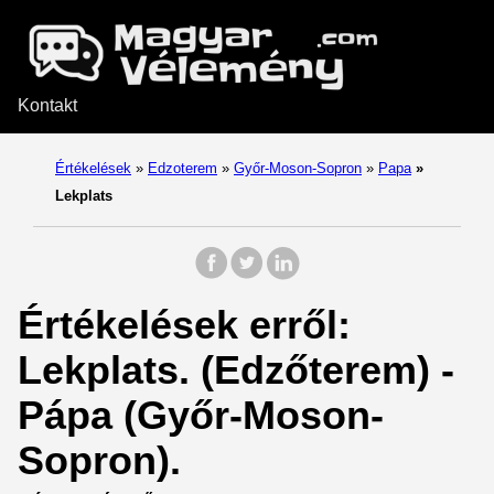
Kontakt
Értékelések
»
Edzoterem
»
Győr-Moson-Sopron
»
Papa
»
Lekplats
Értékelések erről:
Lekplats. (Edzőterem) -
Pápa (Győr-Moson-
Sopron).