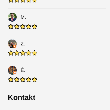
M.
Z.
É.
Kontakt