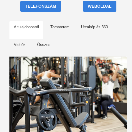
TELEFONSZÁM
WEBOLDAL
A tulajdonostól
Tornaterem
Utcakép és 360
Videók
Összes