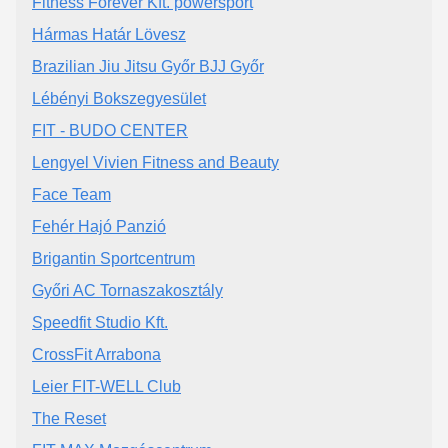
Fitness Forever Kft. powersport
Hármas Határ Lövesz
Brazilian Jiu Jitsu Győr BJJ Győr
Lébényi Bokszegyesület
FIT - BUDO CENTER
Lengyel Vivien Fitness and Beauty
Face Team
Fehér Hajó Panzió
Brigantin Sportcentrum
Győri AC Tornaszakosztály
Speedfit Studio Kft.
CrossFit Arrabona
Leier FIT-WELL Club
The Reset