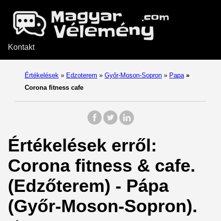
Kontakt
Értékelések
»
Edzoterem
»
Győr-Moson-Sopron
»
Papa
»
Corona fitness cafe
Értékelések erről:
Corona fitness & cafe.
(Edzőterem) - Pápa
(Győr-Moson-Sopron).