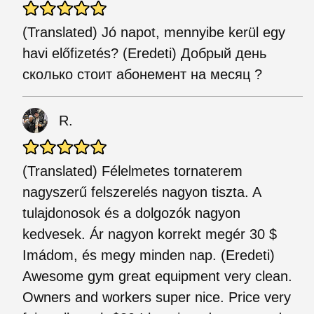
(Translated) Jó napot, mennyibe kerül egy
havi előfizetés? (Eredeti) Добрый день
сколько стоит абонемент на месяц ?
R.
(Translated) Félelmetes tornaterem
nagyszerű felszerelés nagyon tiszta. A
tulajdonosok és a dolgozók nagyon
kedvesek. Ár nagyon korrekt megér 30 $
Imádom, és megy minden nap. (Eredeti)
Awesome gym great equipment very clean.
Owners and workers super nice. Price very