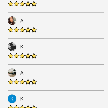
A.
K.
A.
K.