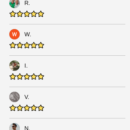
R.
W.
I.
V.
N.