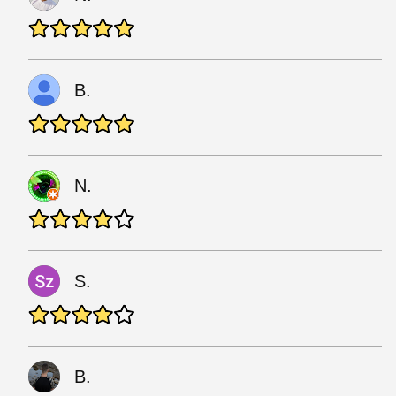
B.
N.
S.
B.