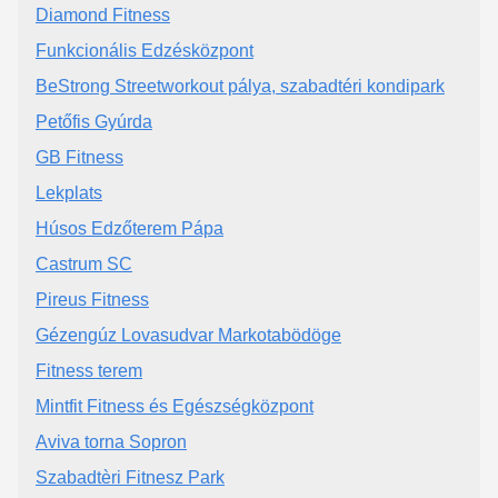
Diamond Fitness
Funkcionális Edzésközpont
BeStrong Streetworkout pálya, szabadtéri kondipark
Petőfis Gyúrda
GB Fitness
Lekplats
Húsos Edzőterem Pápa
Castrum SC
Pireus Fitness
Gézengúz Lovasudvar Markotabödöge
Fitness terem
Mintfit Fitness és Egészségközpont
Aviva torna Sopron
Szabadtèri Fitnesz Park