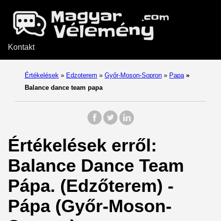
Kontakt
Értékelések
»
Edzoterem
»
Győr-Moson-Sopron
»
Papa
»
Balance dance team papa
Értékelések erről:
Balance Dance Team
Pápa. (Edzőterem) -
Pápa (Győr-Moson-