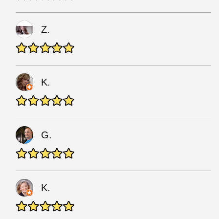
Z.
K.
G.
K.