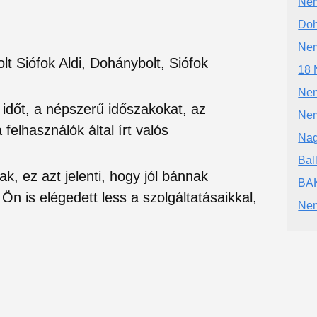
Nem
Doh
Nem
t Siófok Aldi, Dohánybolt, Siófok
18 
Nem
si időt, a népszerű időszakokat, az
Nem
felhasználók által írt valós
Nag
Ball
ak, ez azt jelenti, hogy jól bánnak
BA
Ön is elégedett less a szolgáltatásaikkal,
Nem