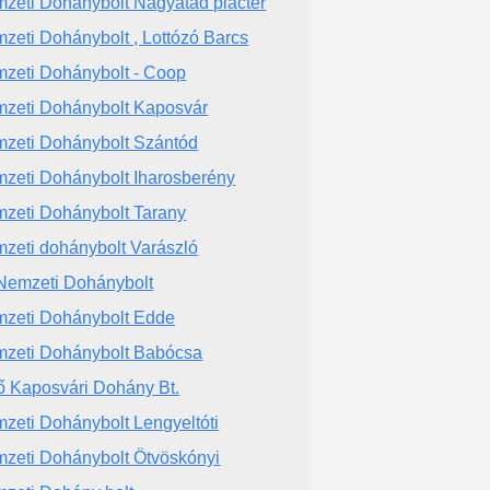
zeti Dohánybolt Nagyatád piactér
zeti Dohánybolt , Lottózó Barcs
zeti Dohánybolt - Coop
zeti Dohánybolt Kaposvár
zeti Dohánybolt Szántód
zeti Dohánybolt Iharosberény
zeti Dohánybolt Tarany
zeti dohánybolt Varászló
Nemzeti Dohánybolt
zeti Dohánybolt Edde
zeti Dohánybolt Babócsa
ő Kaposvári Dohány Bt.
zeti Dohánybolt Lengyeltóti
zeti Dohánybolt Ötvöskónyi