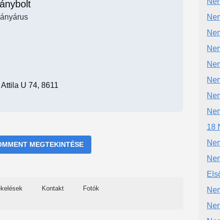
Nem
ánybolt
ányárus
Nem
Nem
Nem
Nem
Nem
 Attila U 74, 8611
Nem
Nem
18 
Nem
OMMENT MEGTEKINTÉSE
Nem
Els
ékelések
Kontakt
Fotók
Nem
Nem