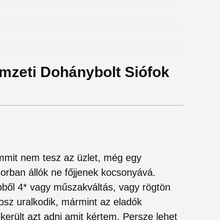
emzeti Dohánybolt Siófok
emmit nem tesz az üzlet, még egy
sorban állók ne főjjenek kocsonyává.
 ebből 4* vagy műszakváltás, vagy rögtön
áosz uralkodik, mármint az eladók
került azt adni amit kértem. Persze lehet