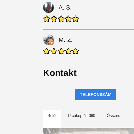
A. S.
M. Z.
Kontakt
TELEFONSZÁM
Belül
Utcakép és 360
Összes