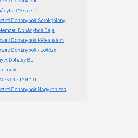
zeti Dohány bolt
ánybolt "Zsuzsi"
zeti Dohánybolt Sorokpolány
Nemzeti Dohánybolt Baja
zeti Dohánybolt Kéleshalom
zeti Dohánybolt - Lottózó
y A Dohány Bt.
a Trafik
KOS DOHANY BT.
zeti Dohánybolt Nagykanizsa