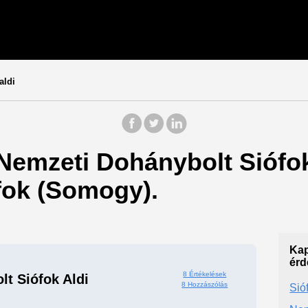
aldi
 Nemzeti Dohánybolt Siófok
fok (Somogy).
Kap
érd
8 Értékelések
t Siófok Aldi
8 Hozzászólás
Sió