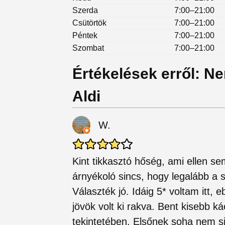
Szerda
7:00–21:00
Csütörtök
7:00–21:00
Péntek
7:00–21:00
Szombat
7:00–21:00
Értékelések erről: N
Aldi
W.
Kint tikkasztó hőség, ami ellen s
árnyékoló sincs, hogy legalább a 
Választék jó. Idáig 5* voltam itt,
jövök volt ki rakva. Bent kisebb k
tekintetében. Elsőnek soha nem si