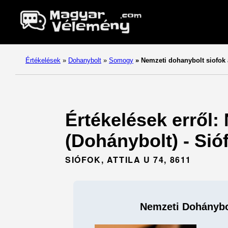
Értékelések
»
Dohanybolt
»
Somogy
»
Nemzeti dohanybolt siofok 
Értékelések erről:
(Dohánybolt) - Sió
SIÓFOK, ATTILA U 74, 8611
Nemzeti Dohánybol