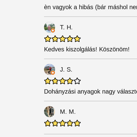
èn vagyok a hibás (bár máshol ne
T. H.
Kedves kiszolgálás! Köszönöm!
J. S.
Dohányzási anyagok nagy választ
M. M.