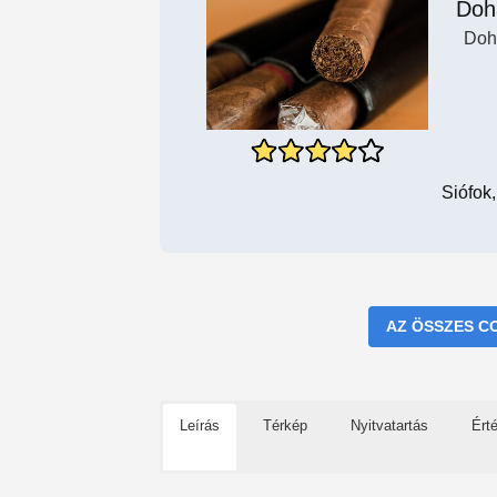
Doh
Doh
Siófok,
AZ ÖSSZES C
Leírás
Térkép
Nyitvatartás
Ért