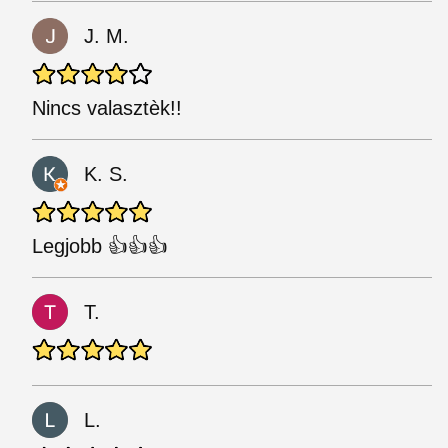
J. M.
Nincs valasztèk!!
K. S.
Legjobb 👍👍👍
T.
L.