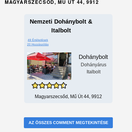
MAGYARSZECSŐD, MŰ ÚT 44, 9912
Nemzeti Dohánybolt &
Italbolt
49 Értékelések
20 Hozzászólás
Dohánybolt
Dohányárus
Italbolt
Magyarszecsőd, Mű Út 44, 9912
AZ ÖSSZES COMMENT MEGTEKINTÉSE