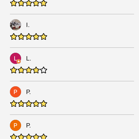
I.
L.
P.
P.