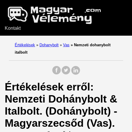
Kontakt
Értékelések
»
Dohanybolt
»
Vas
»
Nemzeti dohanybolt
italbolt
Értékelések erről:
Nemzeti Dohánybolt &
Italbolt. (Dohánybolt) -
Magyarszecsőd (Vas).