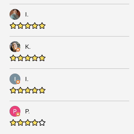
I.
K.
I.
P.