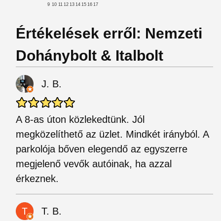
9
10
11
12
13
14
15
16
17
Értékelések erről: Nemzeti
Dohánybolt & Italbolt
J. B.
A 8-as úton közlekedtünk. Jól
megközelíthető az üzlet. Mindkét irányból. A
parkolója bőven elegendő az egyszerre
megjelenő vevők autóinak, ha azzal
érkeznek.
T. B.