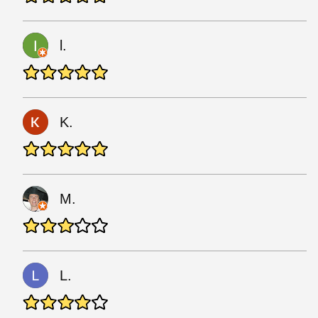
l.
K.
M.
L.