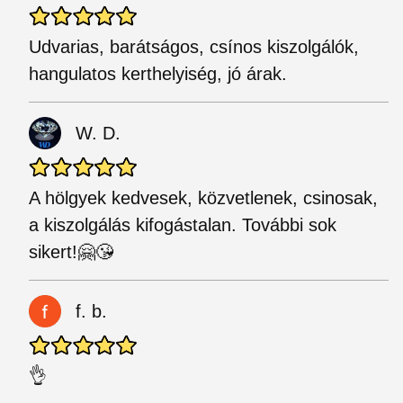
Udvarias, barátságos, csínos kiszolgálók,
hangulatos kerthelyiség, jó árak.
W. D.
A hölgyek kedvesek, közvetlenek, csinosak,
a kiszolgálás kifogástalan. További sok
sikert!🤗😘
f. b.
👌