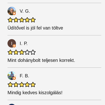
V. G.
Üdítővel is jól fel van töltve
I. P.
Mint dohánybolt teljesen korrekt.
F. B.
Mindig kedves kiszolgálás!