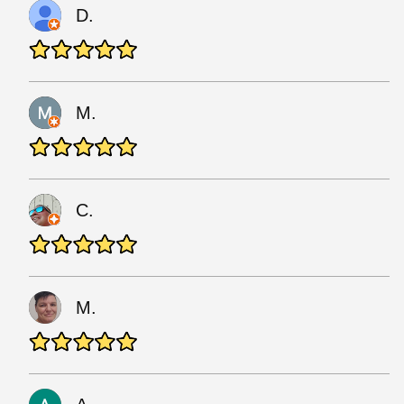
D.
M.
C.
M.