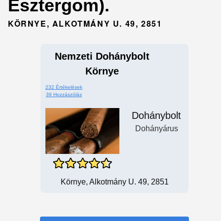
Esztergom).
KÖRNYE, ALKOTMÁNY U. 49, 2851
Nemzeti Dohánybolt
Környe
232 Értékelések
39 Hozzászólás
Dohánybolt
Dohányárus
Környe, Alkotmány U. 49, 2851