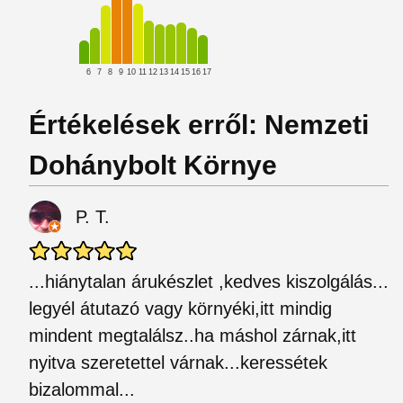
6
7
8
9
10
11
12
13
14
15
16
17
Értékelések erről: Nemzeti
Dohánybolt Környe
P. T.
...hiánytalan árukészlet ,kedves kiszolgálás...
legyél átutazó vagy környéki,itt mindig
mindent megtalálsz..ha máshol zárnak,itt
nyitva szeretettel várnak...keressétek
bizalommal...