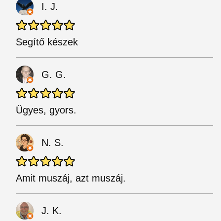
I. J.
Segítő készek
G. G.
Ügyes, gyors.
N. S.
Amit muszáj, azt muszáj.
J. K.