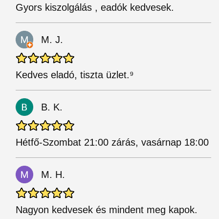
Gyors kiszolgálás , eadók kedvesek.
M. J.
Kedves eladó, tiszta üzlet.⁹
B. K.
Hétfő-Szombat 21:00 zárás, vasárnap 18:00
M. H.
Nagyon kedvesek és mindent meg kapok.