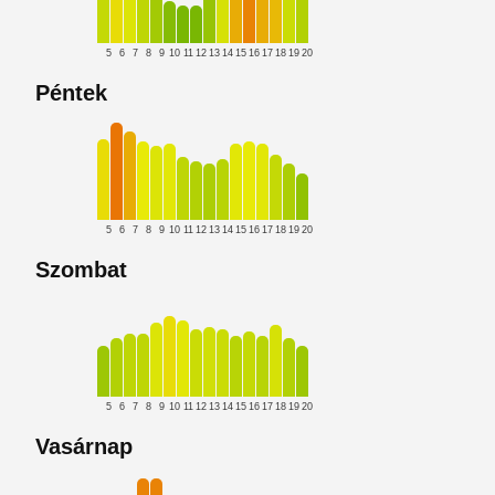
5
6
7
8
9
10
11
12
13
14
15
16
17
18
19
20
Péntek
5
6
7
8
9
10
11
12
13
14
15
16
17
18
19
20
Szombat
5
6
7
8
9
10
11
12
13
14
15
16
17
18
19
20
Vasárnap