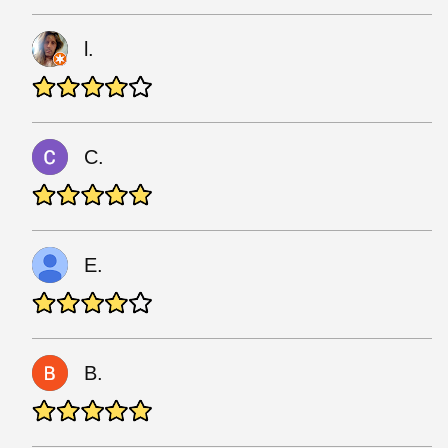
l.
С.
E.
B.