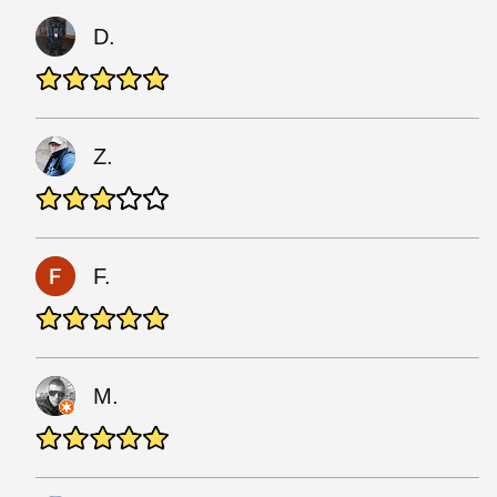
D.
Z.
F.
M.