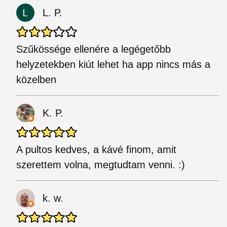
L. P.
Szűkössége ellenére a legégetőbb
helyzetekben kiút lehet ha app nincs más a
közelben
K. P.
A pultos kedves, a kávé finom, amit
szerettem volna, megtudtam venni. :)
k. w.