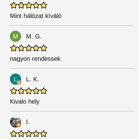
Mint hálózat kíváló
M. G.
nagyon rendessek
L. K.
Kivalo hely
I.