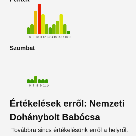
8
9
10
11
12
13
14
15
16
17
18
19
Szombat
6
7
8
9
11
14
Értékelések erről: Nemzeti
Dohánybolt Babócsa
Továbbra sincs értékelésünk erről a helyről: