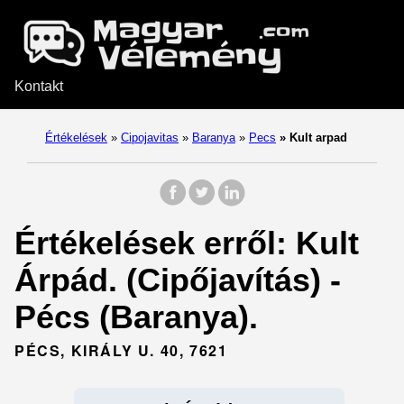
Kontakt
Értékelések
»
Cipojavitas
»
Baranya
»
Pecs
»
Kult arpad
Értékelések erről: Kult
Árpád. (Cipőjavítás) -
Pécs (Baranya).
PÉCS, KIRÁLY U. 40, 7621