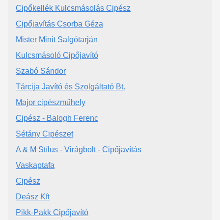
Cipőkellék Kulcsmásolás Cipész
Cipőjavítás Csorba Géza
Mister Minit Salgótarján
Kulcsmásoló Cipőjavító
Szabó Sándor
Tárcija Javító és Szolgáltató Bt.
Major cipészműhely
Cipész - Balogh Ferenc
Sétány Cipészet
A & M Stílus - Virágbolt - Cipőjavítás
Vaskaptafa
Cipész
Deász Kft
Pikk-Pakk Cipőjavító