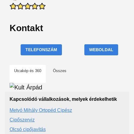
Kontakt
TELEFONSZÁM
WEBOLDAL
Utcakép és 360
Összes
Kapcsolódó vállalkozások, melyek érdekelhetik
Metyó Mihály Ortopéd Cipész
Cipőszerviz
Olcsó cipőjavítás