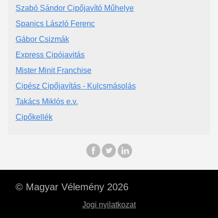
Szabó Sándor Cipőjavító Műhelye
Spanics László Ferenc
Gábor Csizmák
Express Cipójavitás
Mister Minit Franchise
Cipész Cipőjavítás - Kulcsmásolás
Takács Miklós e.v.
Cipőkellék
© Magyar Vélemény 2026
Jogi nyilatkozat