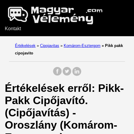
Kontakt
Értékelések
»
Cipojavitas
»
Komárom-Esztergom
»
Pikk pakk
cipojavito
Értékelések erről: Pikk-
Pakk Cipőjavító.
(Cipőjavítás) -
Oroszlány (Komárom-