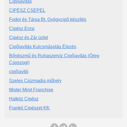
Cipőjavítás
CIPÉSZ CSEPEL
Fodor és Társa Bt. Gyógycipő készítés
Cipész Erzsi
Cipész és Zár üzlet
Cipőjavítás Kulcsmásolás Élezés
Bőrdiszmű és Ruhaszervíz Cipőjavítás (Öreg
Csoszogi)
cipőjavító
Szeles Csizmadia műhely
Mister Minit Franchise
Halköz Cipész
Frankó Cipészet Kft.