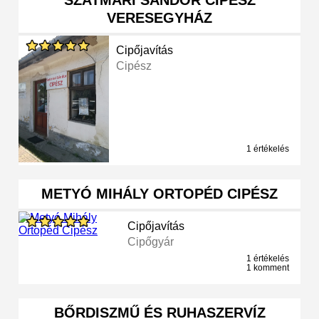
SZATMÁRI SÁNDOR CIPÉSZ
VERESEGYHÁZ
Cipőjavítás
Cipész
1 értékelés
METYÓ MIHÁLY ORTOPÉD CIPÉSZ
Cipőjavítás
Cipőgyár
1 értékelés
1 komment
BŐRDISZMŰ ÉS RUHASZERVÍZ