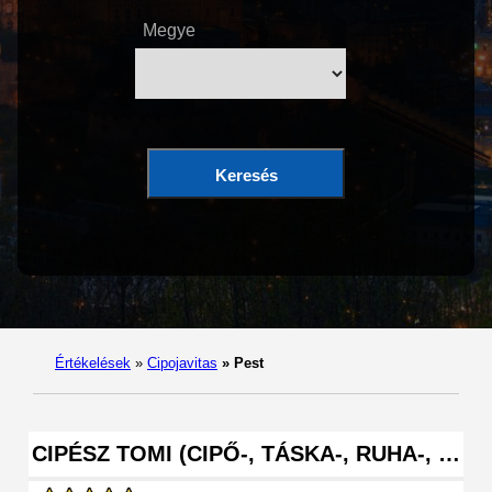
Megye
Keresés
Értékelések
»
Cipojavitas
»
Pest
CIPÉSZ TOMI (CIPŐ-, TÁSKA-, RUHA-, …