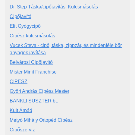
Dr. Step Táska/cipőjavítás, Kulcsmásolás
Cipőjavító
Elit Gyógycipő
Cipész kulcsmásolás
Vucek Steva - cipő, táska, zippzár, és mindenféle bőr
anyagok javítása
Belvárosi Cipőjavitó
Mister Minit Franchise
CIPÉSZ
Győri András Cipész Mester
BANKLI SUSZTER bt.
Kult Árpád
Metyó Mihály Ortopéd Cipész
Cipőszerviz