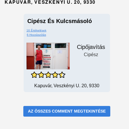
KAPUVÁR, VESZKÉNYI U. 20, 9330
Cipész És Kulcsmásoló
16 Értékelések
6 Hozzászólás
Cipőjavítás
Cipész
Kapuvár, Veszkényi U. 20, 9330
AZ ÖSSZES COMMENT MEGTEKINTÉSE