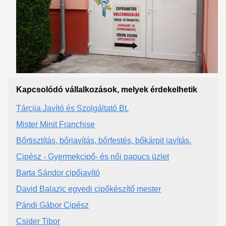
Kapcsolódó vállalkozások, melyek érdekelhetik
Tárcija Javító és Szolgáltató Bt.
Mister Minit Franchise
Bőrtisztítás, bőrjavítás, bőrfestés, bőkárpit javítás.
Cipész - Gyermekcipő- és női papucs üzlet
Barta Sándor cipőjavító
David Balazic egyedi cipőkészítő mester
Pándi Gábor Cipész
Csider Tibor