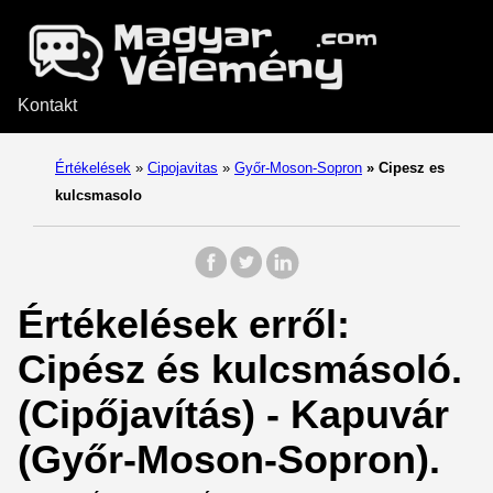
Kontakt
Értékelések
»
Cipojavitas
»
Győr-Moson-Sopron
»
Cipesz es
kulcsmasolo
Értékelések erről:
Cipész és kulcsmásoló.
(Cipőjavítás) - Kapuvár
(Győr-Moson-Sopron).