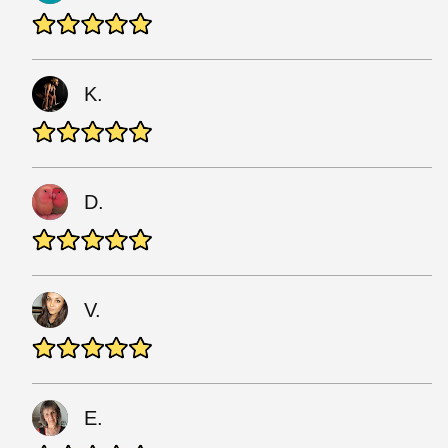
K.
D.
V.
E.