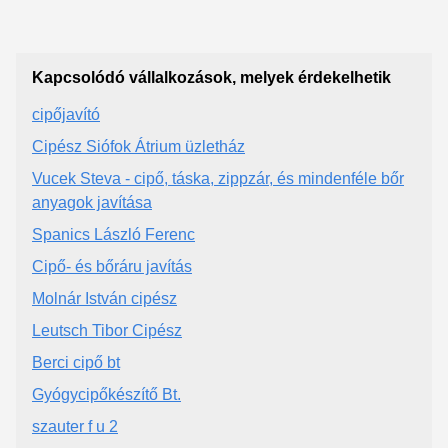
Kapcsolódó vállalkozások, melyek érdekelhetik
cipőjavító
Cipész Siófok Átrium üzletház
Vucek Steva - cipő, táska, zippzár, és mindenféle bőr
anyagok javítása
Spanics László Ferenc
Cipő- és bőráru javítás
Molnár István cipész
Leutsch Tibor Cipész
Berci cipő bt
Gyógycipőkészítő Bt.
szauter f u 2