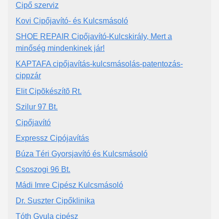
Cipő szerviz
Kovi Cipőjavító- és Kulcsmásoló
SHOE REPAIR Cipőjavító-Kulcskirály, Mert a
minőség mindenkinek jár!
KAPTAFA cipőjavítás-kulcsmásolás-patentozás-
cippzár
Elit Cipõkészítõ Rt.
Szilur 97 Bt.
Cipőjavító
Expressz Cipójavítás
Búza Téri Gyorsjavító és Kulcsmásoló
Csoszogi 96 Bt.
Mádi Imre Cipész Kulcsmásoló
Dr. Suszter Cipőklinika
Tóth Gyula cipész