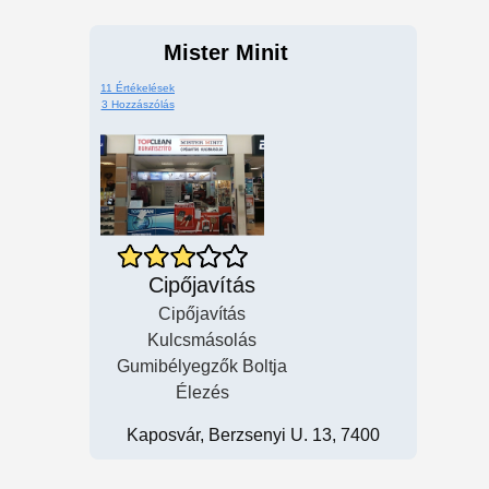
Mister Minit
11 Értékelések
3 Hozzászólás
Cipőjavítás
Cipőjavítás
Kulcsmásolás
Gumibélyegzők Boltja
Élezés
Kaposvár, Berzsenyi U. 13, 7400