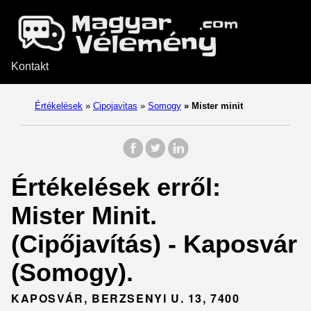
Kontakt
Értékelések
»
Cipojavitas
»
Somogy
»
Mister minit
Értékelések erről:
Mister Minit.
(Cipőjavítás) - Kaposvár
(Somogy).
KAPOSVÁR, BERZSENYI U. 13, 7400