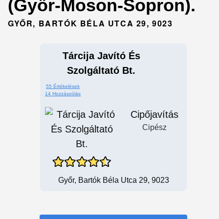
(Győr-Moson-Sopron).
GYŐR, BARTÓK BÉLA UTCA 29, 9023
Tárcija Javító És
Szolgáltató Bt.
55 Értékelések
14 Hozzászólás
Cipőjavítás
Cipész
Győr, Bartók Béla Utca 29, 9023