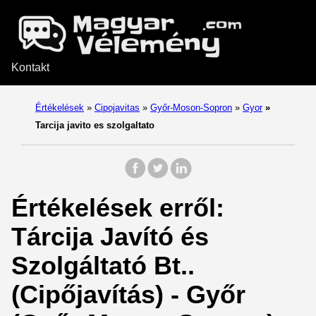
Kontakt
Értékelések
»
Cipojavitas
»
Győr-Moson-Sopron
»
Gyor
»
Tarcija javito es szolgaltato
Értékelések erről:
Tárcija Javító és
Szolgáltató Bt..
(Cipőjavítás) - Győr