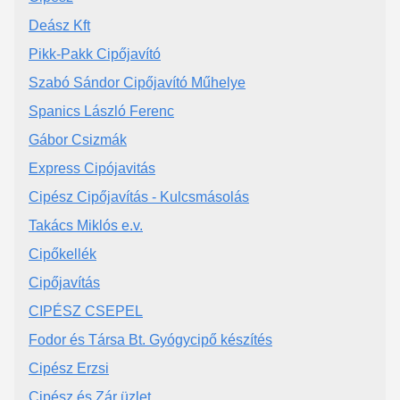
Deász Kft
Pikk-Pakk Cipőjavító
Szabó Sándor Cipőjavító Műhelye
Spanics László Ferenc
Gábor Csizmák
Express Cipójavitás
Cipész Cipőjavítás - Kulcsmásolás
Takács Miklós e.v.
Cipőkellék
Cipőjavítás
CIPÉSZ CSEPEL
Fodor és Társa Bt. Gyógycipő készítés
Cipész Erzsi
Cipész és Zár üzlet