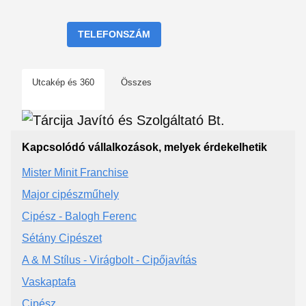
TELEFONSZÁM
Utcakép és 360
Összes
Kapcsolódó vállalkozások, melyek érdekelhetik
Mister Minit Franchise
Major cipészműhely
Cipész - Balogh Ferenc
Sétány Cipészet
A & M Stílus - Virágbolt - Cipőjavítás
Vaskaptafa
Cipész