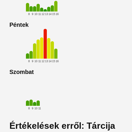
8
9
10
11
12
13
14
15
16
Péntek
8
9
10
11
12
13
14
15
16
Szombat
8
9
10
11
Értékelések erről: Tárcija