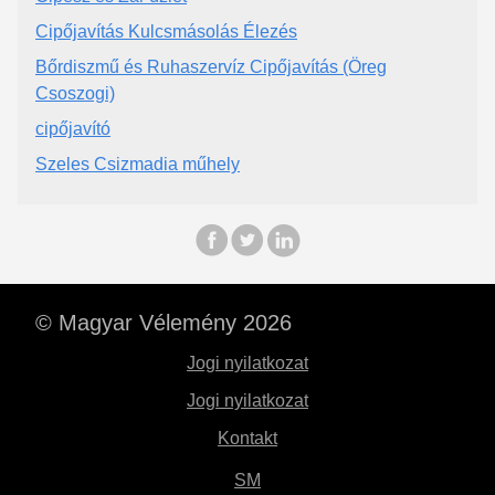
Cipőjavítás Kulcsmásolás Élezés
Bőrdiszmű és Ruhaszervíz Cipőjavítás (Öreg
Csoszogi)
cipőjavító
Szeles Csizmadia műhely
© Magyar Vélemény 2026
Jogi nyilatkozat
Jogi nyilatkozat
Kontakt
SM