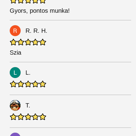
Gyors, pontos munka!
R. R. H.
Szia
L.
T.