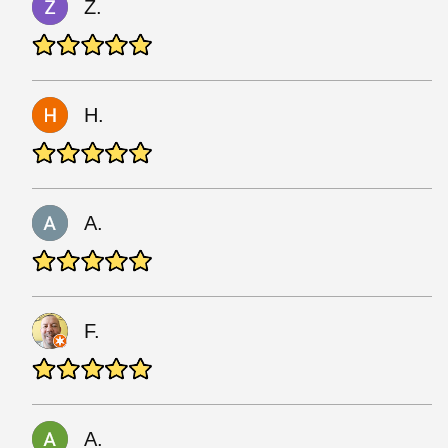
Z.
H.
A.
F.
A.