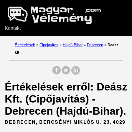
Kontakt
Értékelések
»
Cipojavitas
»
Hajdú-Bihar
»
Debrecen
»
Deasz
kft
Értékelések erről: Deász
Kft. (Cipőjavítás) -
Debrecen (Hajdú-Bihar).
DEBRECEN, BERCSÉNYI MIKLÓS U. 23, 4029