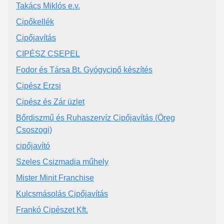
Takács Miklós e.v.
Cipőkellék
Cipőjavítás
CIPÉSZ CSEPEL
Fodor és Társa Bt. Gyógycipő készítés
Cipész Erzsi
Cipész és Zár üzlet
Bőrdiszmű és Ruhaszervíz Cipőjavítás (Öreg
Csoszogi)
cipőjavító
Szeles Csizmadia műhely
Mister Minit Franchise
Kulcsmásolás Cipőjavítás
Frankó Cipészet Kft.