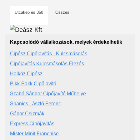
Utcakép és 360
Összes
Kapcsolódó vállalkozások, melyek érdekelhetik
Cipész Cipőjavítás - Kulcsmásolás
Cipőjavítás Kulcsmásolás Élezés
Halköz Cipész
Pikk-Pakk Cipőjavító
Szabó Sándor Cipőjavító Műhelye
Spanics László Ferenc
Gábor Csizmák
Express Cipójavitás
Mister Minit Franchise