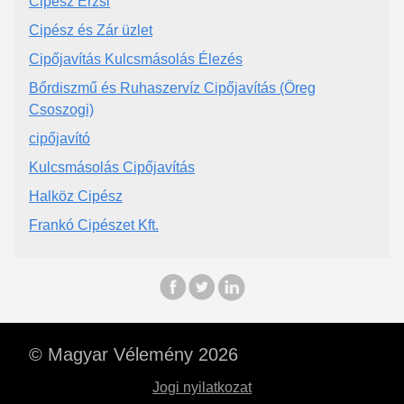
Cipész Erzsi
Cipész és Zár üzlet
Cipőjavítás Kulcsmásolás Élezés
Bőrdiszmű és Ruhaszervíz Cipőjavítás (Öreg
Csoszogi)
cipőjavító
Kulcsmásolás Cipőjavítás
Halköz Cipész
Frankó Cipészet Kft.
© Magyar Vélemény 2026
Jogi nyilatkozat