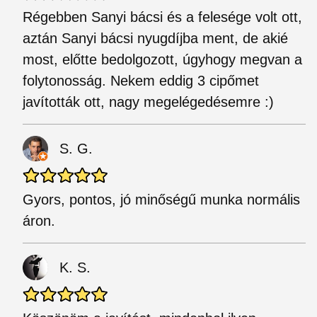
Régebben Sanyi bácsi és a felesége volt ott,
aztán Sanyi bácsi nyugdíjba ment, de akié
most, előtte bedolgozott, úgyhogy megvan a
folytonosság. Nekem eddig 3 cipőmet
javították ott, nagy megelégedésemre :)
S. G.
Gyors, pontos, jó minőségű munka normális
áron.
K. S.