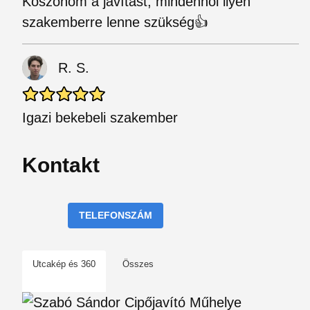
Köszönöm a javítást, mindenhol ilyen
szakemberre lenne szükség👍
R. S.
Igazi bekebeli szakember
Kontakt
TELEFONSZÁM
Utcakép és 360
Összes