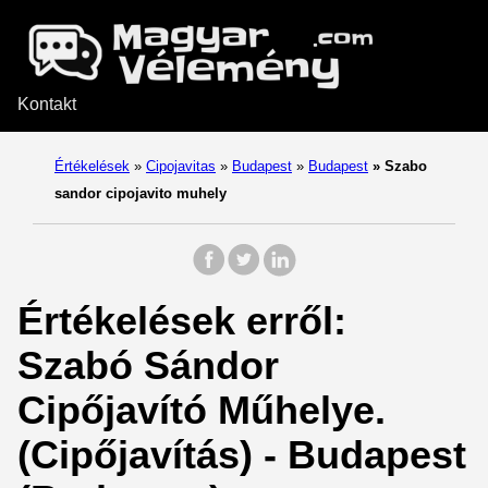
Kontakt
Értékelések
»
Cipojavitas
»
Budapest
»
Budapest
»
Szabo
sandor cipojavito muhely
Értékelések erről:
Szabó Sándor
Cipőjavító Műhelye.
(Cipőjavítás) - Budapest