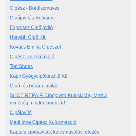
Cipész - Bőrdíszműves
Cipőjavitás-Belváros
Expressz Cipőjavító
Horváth Cipő Kft.
Kovács Emília Cipészet
Cipész, kulcsmásoló
Top Shoes
Kapli Gyógycipőkészítő Kft.
Cipő- és bőráru javítás
SHOE REPAIR Cipőjavító-Kulcskirály, Mert a
minőség mindenkinek jár!
Cipőjavító
Mádi Imre Cipész Kulcsmásoló
Kaptafa cipőjavítás, kulcsmásolás, élezés