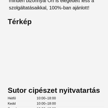
minden bizonnyal Ön is elégedett less a
szolgáltatásaikkal, 100%-ban ajánlott!
Térkép
Sutor cipészet nyitvatartás
Hétfő
10:00–18:00
Kedd
10:00–18:00