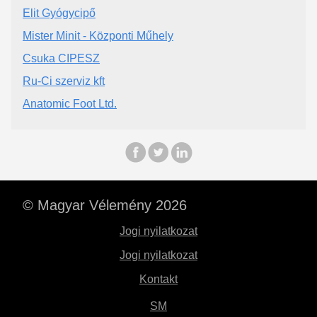
Elit Gyógycipő
Mister Minit - Központi Műhely
Csuka CIPESZ
Ru-Ci szerviz kft
Anatomic Foot Ltd.
© Magyar Vélemény 2026
Jogi nyilatkozat
Jogi nyilatkozat
Kontakt
SM