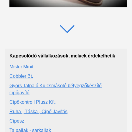
Kapcsolódó vállalkozások, melyek érdekelhetik
Mister Minit
Cobbler Bt.
Gyors Talpaló Kulcsmásoló bélyegzőkészítő
cipőjavító
Cipőkontroll Plusz Kft.
Ruha-, Táska-, Cipő Javítás
Cipész
Talpallak - sarkallak