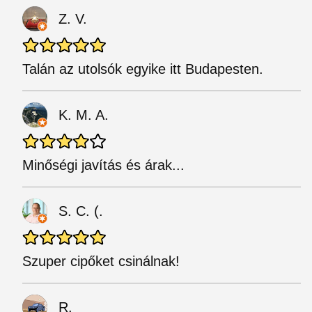
Z. V.
Talán az utolsók egyike itt Budapesten.
K. M. A.
Minőségi javítás és árak...
S. C. (.
Szuper cipőket csinálnak!
R.