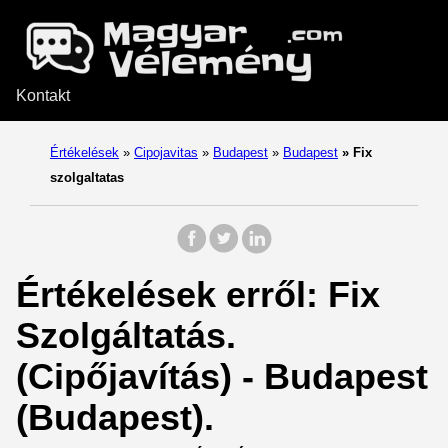
Kontakt
Értékelések
»
Cipojavitas
»
Budapest
»
Budapest
»
Fix
szolgaltatas
Értékelések erről: Fix
Szolgáltatás.
(Cipőjavítás) - Budapest
(Budapest).