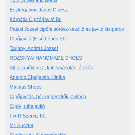
Tóth Shoes and Boots
Esztergályos János Cipész
Kárpátia Cipzárjavitó Bt.
Pataki József cipőfelsőrész-készítő és javító kisiparos
Cipőjavító (Első Lépés Bt.)
Tarjányi András József
ROZSNYAI HANDMADE SHOES
Attila cipőklinika, kulcsmásolás, élezés
Antonio Cipőjavító Klinika
Mathias Shoes
Cipőjavítás, bőr kiegészítők javítása
Cipő-, ruhajavító
Fix-R Szerviz Kft.
Mr. Suszter