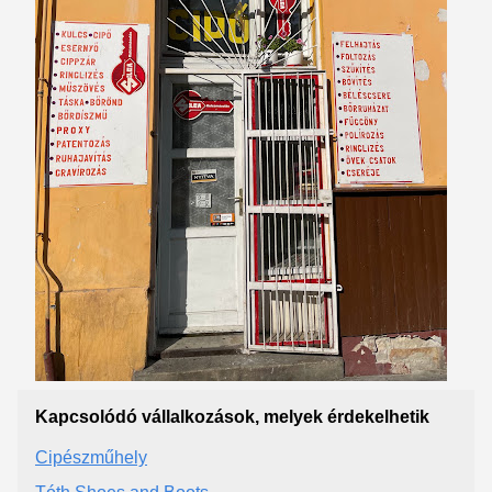
Kapcsolódó vállalkozások, melyek érdekelhetik
Cipészműhely