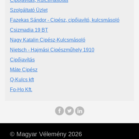
Cipőjavítás, Kulcsmásolás
Szolgáltató Üzlet
Fazekas Sándor - Cipész, cipőjavító, kulcsmásoló
Csizmadia 19 BT
Nagy Katalin Cipész-Kulcsmásoló
Nietsch - Hajmási Cipészműhely 1910
Cipőjavítás
Máte Cipész
Q-Kulcs kft
Fo-Ho Kft.
© Magyar Vélemény 2026