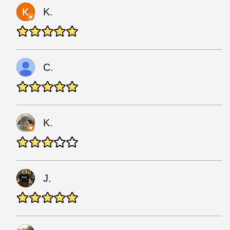
K.
C.
K.
J.