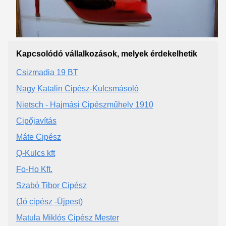
Kapcsolódó vállalkozások, melyek érdekelhetik
Csizmadia 19 BT
Nagy Katalin Cipész-Kulcsmásoló
Nietsch - Hajmási Cipészműhely 1910
Cipőjavítás
Máte Cipész
Q-Kulcs kft
Fo-Ho Kft.
Szabó Tibor Cipész
(Jó cipész -Újpest)
Matula Miklós Cipész Mester