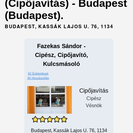
(Cipőjavítás) - Budapest
(Budapest).
BUDAPEST, KASSÁK LAJOS U. 76, 1134
Fazekas Sándor -
Cipész, Cipőjavító,
Kulcsmásoló
92 Értékelések
30 Hozzászólás
Cipőjavítás
Cipész
Vésnök
Budapest, Kassák Lajos U. 76, 1134