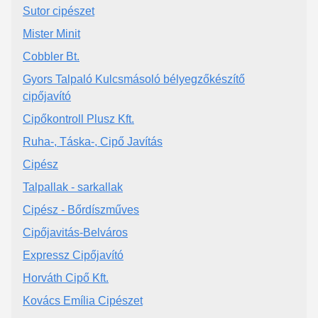
Sutor cipészet
Mister Minit
Cobbler Bt.
Gyors Talpaló Kulcsmásoló bélyegzőkészítő
cipőjavító
Cipőkontroll Plusz Kft.
Ruha-, Táska-, Cipő Javítás
Cipész
Talpallak - sarkallak
Cipész - Bőrdíszműves
Cipőjavitás-Belváros
Expressz Cipőjavító
Horváth Cipő Kft.
Kovács Emília Cipészet