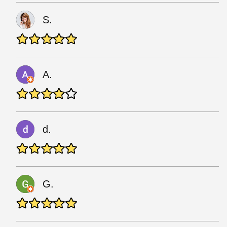
S.
A.
d.
G.