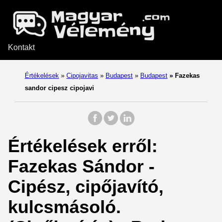
Kontakt
Értékelések
»
Cipojavitas
»
Budapest
»
Budapest
»
Fazekas
sandor cipesz cipojavi
Értékelések erről:
Fazekas Sándor -
Cipész, cipőjavító,
kulcsmásoló.