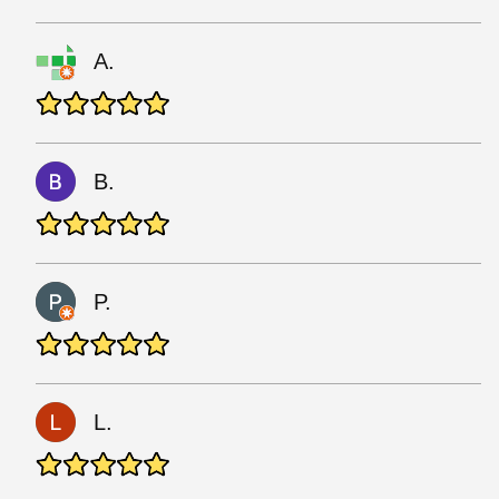
A.
B.
P.
L.