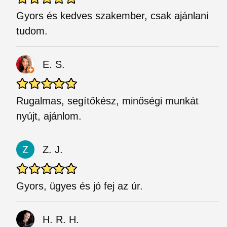
Gyors és kedves szakember, csak ajánlani
tudom.
E. S.
Rugalmas, segítőkész, minőségi munkát
nyújt, ajánlom.
Z. J.
Gyors, ügyes és jó fej az úr.
H. R. H.