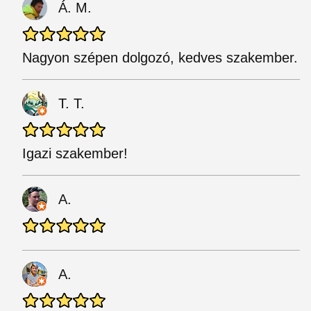
Á. M.
Nagyon szépen dolgozó, kedves szakember.
T. T.
Igazi szakember!
A.
A.