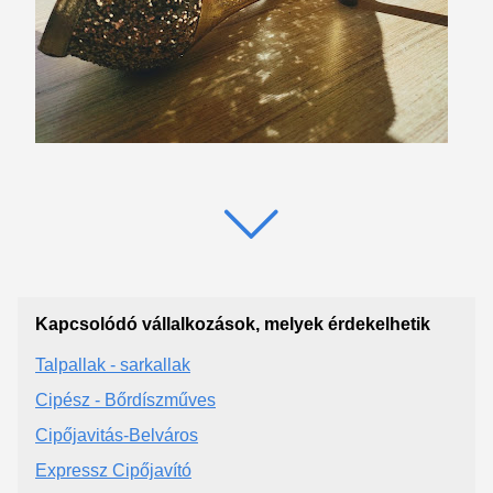
Kapcsolódó vállalkozások, melyek érdekelhetik
Talpallak - sarkallak
Cipész - Bőrdíszműves
Cipőjavitás-Belváros
Expressz Cipőjavító