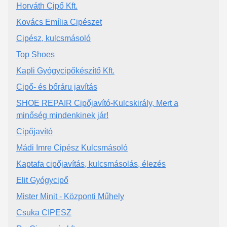
Horváth Cipő Kft.
Kovács Emília Cipészet
Cipész, kulcsmásoló
Top Shoes
Kapli Gyógycipőkészítő Kft.
Cipő- és bőráru javítás
SHOE REPAIR Cipőjavító-Kulcskirály, Mert a
minőség mindenkinek jár!
Cipőjavító
Mádi Imre Cipész Kulcsmásoló
Kaptafa cipőjavítás, kulcsmásolás, élezés
Elit Gyógycipő
Mister Minit - Központi Műhely
Csuka CIPESZ