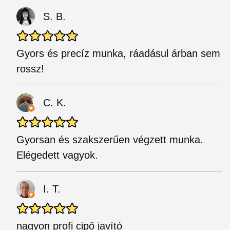
S. B.
Gyors és precíz munka, ráadásul árban sem
rossz!
C. K.
Gyorsan és szakszerűen végzett munka.
Elégedett vagyok.
I. T.
nagyon profi cipő javító