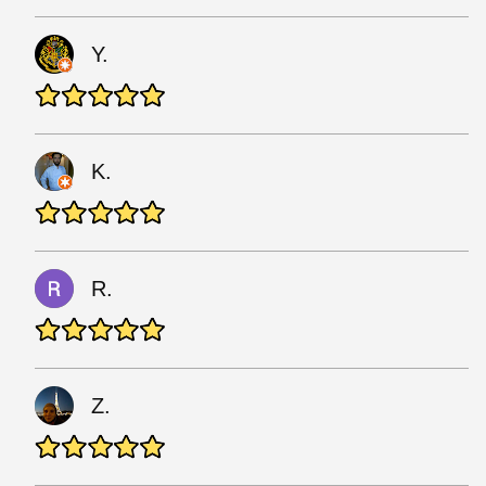
Y.
K.
R.
Z.