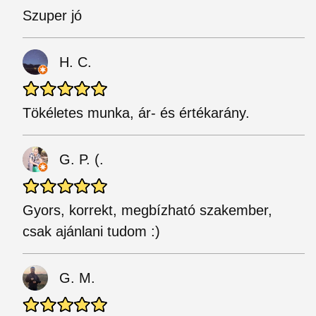
Szuper jó
H. C.
Tökéletes munka, ár- és értékarány.
G. P. (.
Gyors, korrekt, megbízható szakember,
csak ajánlani tudom :)
G. M.