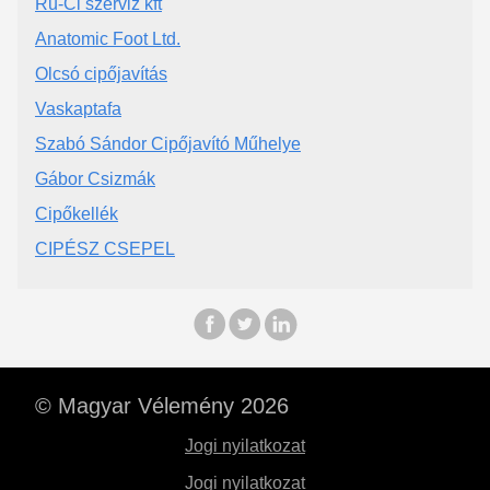
Ru-Ci szerviz kft
Anatomic Foot Ltd.
Olcsó cipőjavítás
Vaskaptafa
Szabó Sándor Cipőjavító Műhelye
Gábor Csizmák
Cipőkellék
CIPÉSZ CSEPEL
© Magyar Vélemény 2026
Jogi nyilatkozat
Jogi nyilatkozat