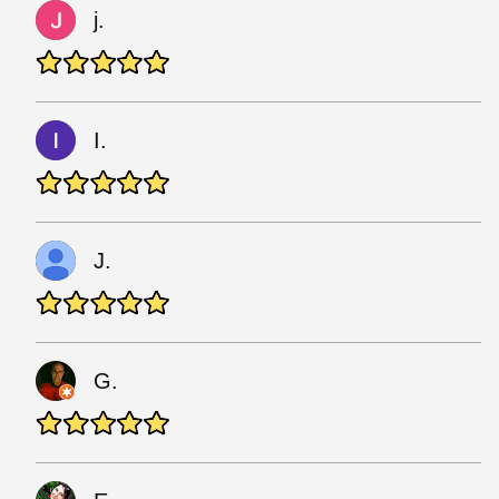
j.
I.
J.
G.