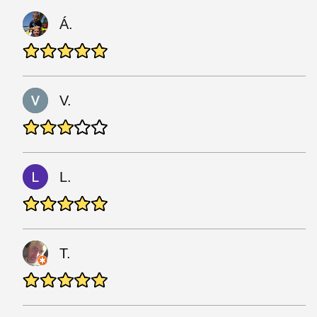
Á.
V.
L.
T.