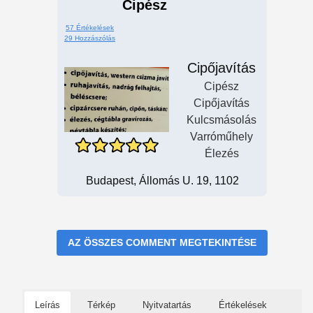
Cipész
57 Értékelések
29 Hozzászólás
Cipőjavítás
Cipész
Cipőjavítás
Kulcsmásolás
Varróműhely
Élezés
Budapest, Állomás U. 19, 1102
AZ ÖSSZES COMMENT MEGTEKINTÉSE
Leírás
Térkép
Nyitvatartás
Értékelések