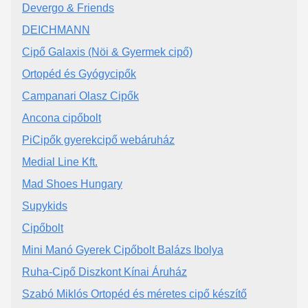
Devergo & Friends
DEICHMANN
Cipő Galaxis (Nöi & Gyermek cipő)
Ortopéd és Gyógycipők
Campanari Olasz Cipők
Ancona cipőbolt
PiCipők gyerekcipő webáruház
Medial Line Kft.
Mad Shoes Hungary
Supykids
Cipőbolt
Mini Manó Gyerek Cipőbolt Balázs Ibolya
Ruha-Cipő Diszkont Kínai Áruház
Szabó Miklós Ortopéd és méretes cipő készítő