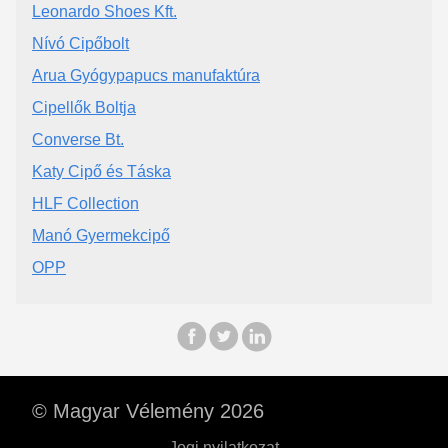
Leonardo Shoes Kft.
Nívó Cipőbolt
Arua Gyógypapucs manufaktúra
Cipellők Boltja
Converse Bt.
Katy Cipő és Táska
HLF Collection
Manó Gyermekcipő
OPP
© Magyar Vélemény 2026
Jogi nyilatkozat