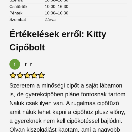
Szerda
10:00–16:30
Csütörtök
10:00–16:30
Péntek
10:00–16:30
Szombat
Zárva
Értékelések erről: Kitty
Cipőbolt
r. r.
Szeretem a minőségi cipőt a saját lábamon
is, de gyerekcipőben pláne fontosnak tartom.
Náluk csak ilyen van. A rugalmas cipőfűző
amit náluk lehet kapni a cipőhöz plusz előny,
a gyereknek nem kell cipőkötéssel bajlódni.
Olyan kiszolgálást kaptam, ami a nagyobb