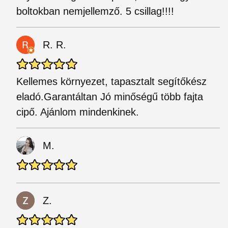
boltokban nemjellemző. 5 csillag!!!!
R. R.
Kellemes környezet, tapasztalt segítőkész
eladó.Garantáltan Jó minőségű több fajta
cipő. Ajánlom mindenkinek.
M.
Z.