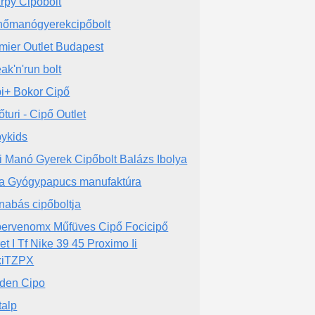
rpy Cipőbolt
őmanógyerekcipőbolt
mier Outlet Budapest
ak'n'run bolt
i+ Bokor Cipő
őturi - Cipő Outlet
ykids
i Manó Gyerek Cipőbolt Balázs Ibolya
a Gyógypapucs manufaktúra
nabás cipőboltja
ervenomx Műfüves Cipő Focicipő
et I Tf Nike 39 45 Proximo Ii
kiTZPX
den Cipo
talp