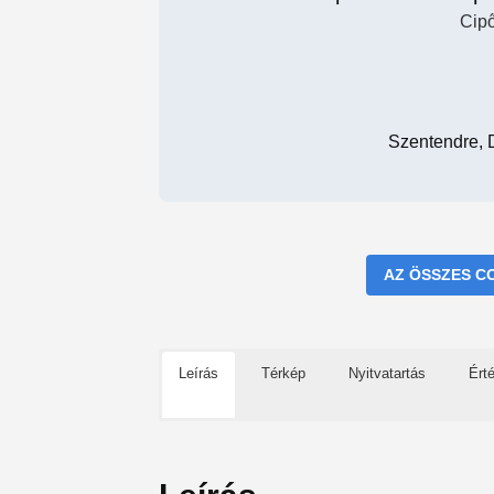
Cipő
Szentendre, 
AZ ÖSSZES C
Leírás
Térkép
Nyitvatartás
Ért