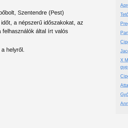
Apr
pőbolt, Szentendre (Pest)
Tet
si időt, a népszerű időszakokat, az
Pre
felhasználók által írt valós
Pa
Cip
a helyről.
Jac
X M
gye
Cip
Att
Gyó
Ann