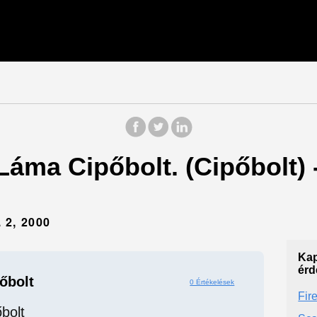
 Láma Cipőbolt. (Cipőbolt)
2, 2000
Kap
érd
őbolt
0 Értékelések
Fir
bolt