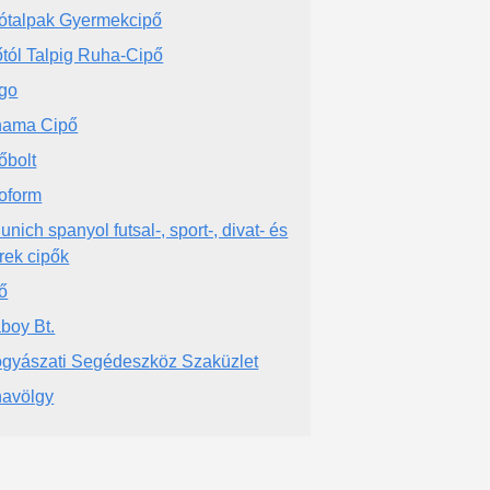
ótalpak Gyermekcipő
őtól Talpig Ruha-Cipő
go
nama Cipő
őbolt
oform
unich spanyol futsal-, sport-, divat- és
rek cipők
ő
aboy Bt.
gyászati Segédeszköz Szaküzlet
avölgy