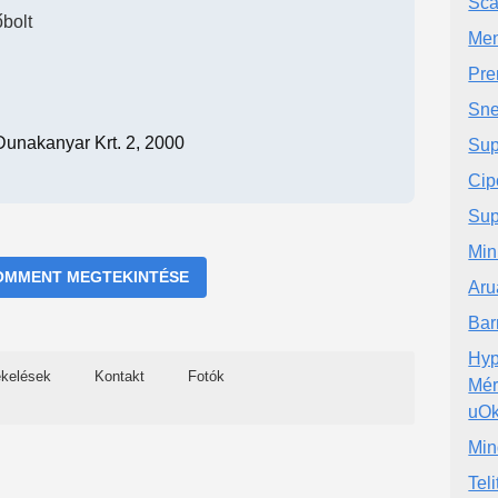
Sca
bolt
Men
Pre
Sne
Dunakanyar Krt. 2, 2000
Sup
Cip
Sup
Min
OMMENT MEGTEKINTÉSE
Aru
Bar
Hyp
ékelések
Kontakt
Fotók
Mér
uO
Min
Teli