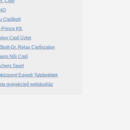
 B. Cipő
NO
u Cipőbolt
-Prince Kft.
ilon Cipő Üzlet
őbolt-Dr. Relax Cipőszalon
aris Női Cipő
chers Sport
pközpont Egyedi Talpbetétek
sta gyerekcipő webáruház