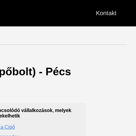
Kontakt
ipőbolt) - Pécs
csolódó vállalkozások, melyek
ekelhetik
za Cipő