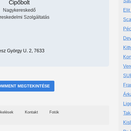
Sal
Cipőbolt
Nagykereskedő
Elit
reskedelmi Szolgáltatás
Sca
Péc
Dev
Kit
esz György U. 2, 7633
Kon
Ver
SU
Fra
OMMENT MEGTEKINTÉSE
Árk
Lig
ékelések
Kontakt
Fotók
Tak
Kis