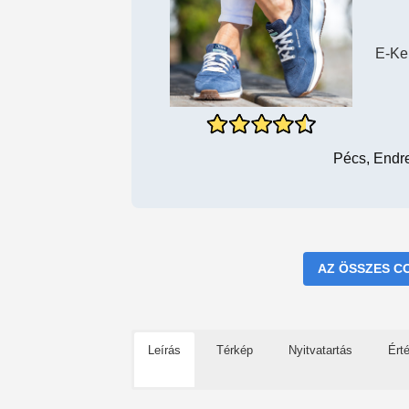
E-Ke
Pécs, Endr
AZ ÖSSZES C
Leírás
Térkép
Nyitvatartás
Ért