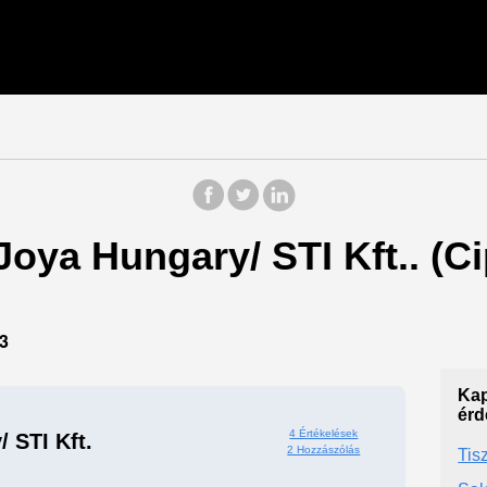
Joya Hungary/ STI Kft.. (C
3
Kap
érd
4 Értékelések
 STI Kft.
2 Hozzászólás
Tis