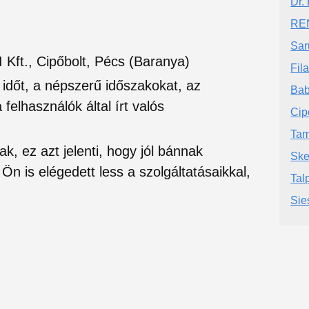
Dr.
RE
Sar
 Kft., Cipőbolt, Pécs (Baranya)
Fila
si időt, a népszerű időszakokat, az
Bab
felhasználók által írt valós
Cip
Tam
ak, ez azt jelenti, hogy jól bánnak
Ske
Ön is elégedett less a szolgáltatásaikkal,
Tal
Sie