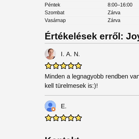
Péntek
8:00–16:00
Szombat
Zárva
Vasárnap
Zárva
Értékelések erről: Jo
I. A. N.
Minden a legnagyobb rendben van,
kell türelmesek is:)!
E.