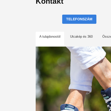
Kontakt
TELEFONSZÁM
A tulajdonostól
Utcakép és 360
Össz