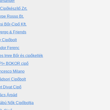
amander
 Cipőkészítő Zrt.
rpe Rosso Bt.
si Bőr-Cipő Kft.
ergo & Friends
ty Cipőbolt
dor Ferenc
es Imre Bőr és cipőkellék
PI+ BOKOR cipő
ncesco Milano
ádsori Cipőbolt
et Divat Cipő
ács Árpád
lábú Nők Cipőboltja