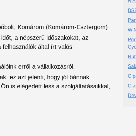
Nes
BSZ
Pa
Cipőbolt, Komárom (Komárom-Esztergom)
WI
si időt, a népszerű időszakokat, az
Pri
felhasználók által írt valós
Gyó
Ruh
lóink erről a vállalkozásról.
Sal
Cip
ak, ez azt jelenti, hogy jól bánnak
Ön is elégedett less a szolgáltatásaikkal,
Cla
Dev