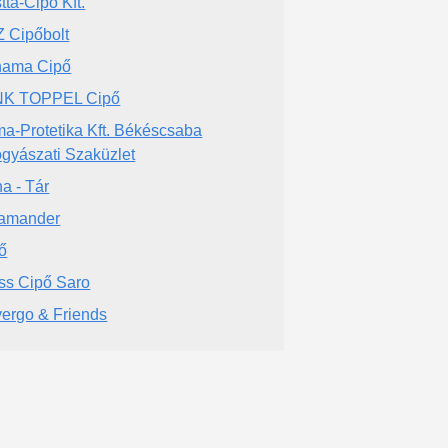
tta-Cipő Kft.
 Cipőbolt
nama Cipő
NK TOPPEL Cipő
ma-Protetika Kft. Békéscsaba
gyászati Szaküzlet
a - Tár
amander
ő
ss Cipő Saro
ergo & Friends