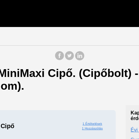
 MiniMaxi Cipő. (Cipőbolt
om).
Kap
érd
1 Értékelések
 Cipő
1 Hozzászólás
Évi