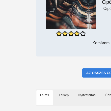
Cipő
Cipő
Komárom, 
AZ ÖSSZES C
Leírás
Térkép
Nyitvatartás
Ért