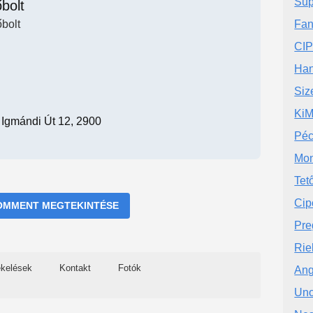
Sup
bolt
bolt
Fan
CI
Han
Siz
KiM
Igmándi Út 12, 2900
Péc
Mon
Tet
Cip
OMMENT MEGTEKINTÉSE
Pre
Rie
ékelések
Kontakt
Fotók
Ang
Uno