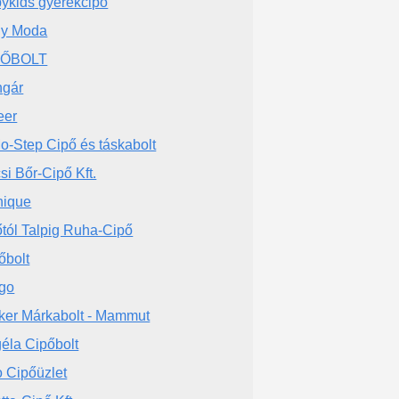
ykids gyerekcipő
y Moda
PŐBOLT
gár
eer
o-Step Cipő és táskabolt
si Bőr-Cipő Kft.
ique
őtól Talpig Ruha-Cipő
őbolt
go
ker Márkabolt - Mammut
éla Cipőbolt
 Cipőüzlet