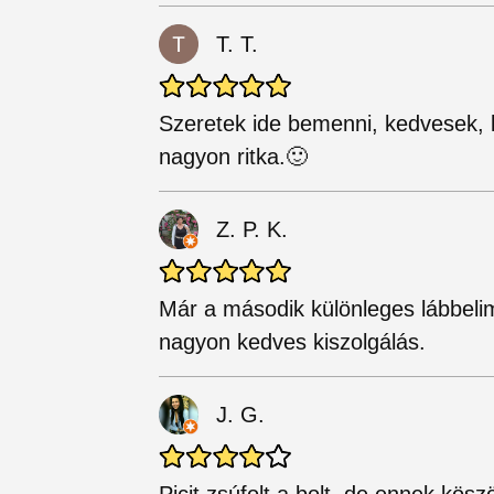
T. T.
Szeretek ide bemenni, kedvesek,
nagyon ritka.🙂
Z. P. K.
Már a második különleges lábbeli
nagyon kedves kiszolgálás.
J. G.
Picit zsúfolt a bolt, de ennek kös