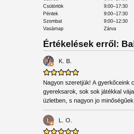
Csütörtök
9:00–17:30
Péntek
9:00–17:30
Szombat
9:00–12:30
Vasárnap
Zárva
Értékelések erről: Ba
K. B.
Nagyon szeretjük! A gyerkőceink ci
gyereksarok, sok sok játékkal váj
üzletben, s nagyon jo minőségűek
L. O.