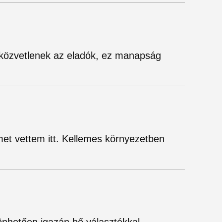
 közvetlenek az eladók, ez manapság
met vettem itt. Kellemes környezetben
zönhetően igazán bő választékkal