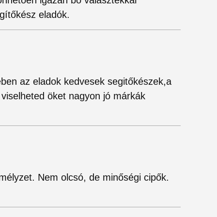
gítőkész eladók.
yében az eladok kedvesek segitőkészek,a
 viselheted öket nagyon jó márkák
mélyzet. Nem olcsó, de minőségi cipők.