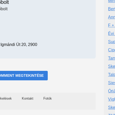
Min
bolt
bolt
Ber
Ann
F + 
Évi
Sup
Igmándi Út 20, 2900
Cip
Tam
Ske
Tal
OMMENT MEGTEKINTÉSE
Sie
Óri
ékelések
Kontakt
Fotók
Vig
Ske