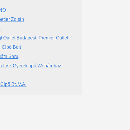
3
NO
etler Zoltán
c
l Outlet Budapest, Premier Outlet
i Cipő Bolt
láth Saru
-Irisz Gyerekcipő Webáruház
Cipő Bt. V.A.