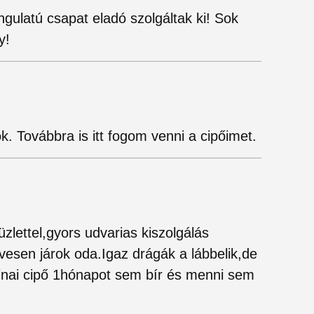
gulatú csapat eladó szolgáltak ki! Sok
y!
. Továbbra is itt fogom venni a cipőimet.
lettel,gyors udvarias kiszolgálás
esen járok oda.Igaz drágák a lábbelik,de
ínai cipő 1hónapot sem bír és menni sem