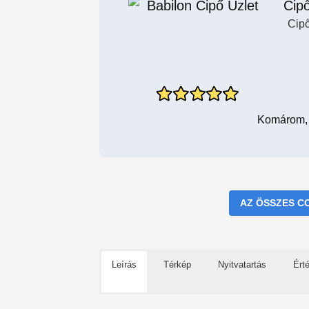
Cipő
Cipő
Komárom, 
AZ ÖSSZES C
Leírás
Térkép
Nyitvatartás
Ért