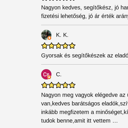
Nagyon kedves, segítőkész, jó han
fizetési lehetőség, jó ár érték arán
K. K.
Gyorsak és segítőkészek az eladók
C.
Nagyon meg vagyok elégedve az üz
van,kedves barátságos eladók,szív
inkább megfizetem a minőséget,k
tudok benne,amit itt vettem …