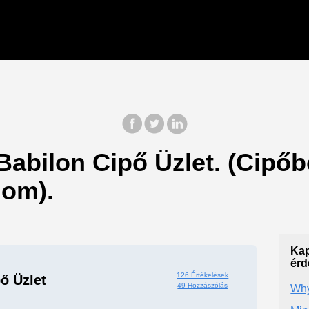
 Babilon Cipő Üzlet. (Cipő
om).
Kap
érd
126 Értékelések
ő Üzlet
49 Hozzászólás
Wh