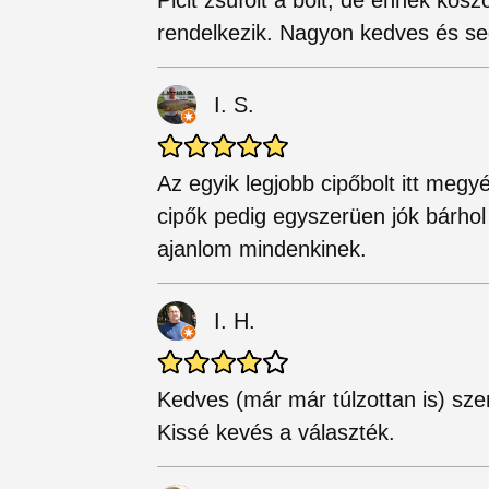
rendelkezik. Nagyon kedves és se
I. S.
Az egyik legjobb cipőbolt itt meg
cipők pedig egyszerüen jók bárhol
ajanlom mindenkinek.
I. H.
Kedves (már már túlzottan is) sze
Kissé kevés a választék.