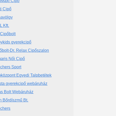
iMaxi Cipő
ti Cipő
avölgy
L Kft.
 Cipőbolt
ykids gyerekcipő
őbolt-Dr. Relax Cipőszalon
aris Női Cipő
chers Sport
pközpont Egyedi Talpbetétek
sta gyerekcipő webáruház
ás Bolt Webáruház
h Bőrdíszmű Bt.
chers