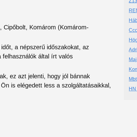
Z1
RE
Háb
et, Cipőbolt, Komárom (Komárom-
Cc
Hög
si időt, a népszerű időszakokat, az
Adr
felhasználók által írt valós
Maj
Kom
ak, ez azt jelenti, hogy jól bánnak
Mbt
Ön is elégedett less a szolgáltatásaikkal,
HN 