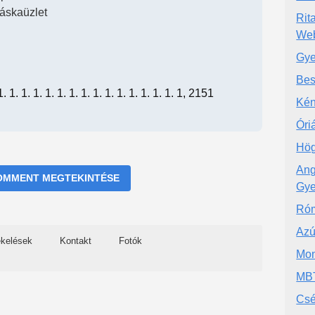
táskaüzlet
Rit
We
Gye
Bes
 1. 1. 1. 1. 1. 1. 1. 1. 1. 1. 1. 1. 1. 1. 1, 2151
Kén
Óri
Hög
Ang
OMMENT MEGTEKINTÉSE
Gye
Róm
Azú
ékelések
Kontakt
Fotók
Mon
MBT
Csé