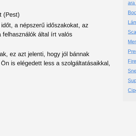
ara
Boc
t (Pest)
Lám
si időt, a népszerű időszakokat, az
Sca
felhasználók által írt valós
Men
Pre
ak, ez azt jelenti, hogy jól bánnak
Fir
Ön is elégedett less a szolgáltatásaikkal,
Sne
Sup
Cip