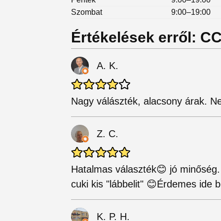
Szombat
9:00–19:00
Értékelések erről: C
A. K.
Nagy válászték, alacsony árak. 
Z. C.
Hatalmas választék😊 jó minőség. 
cuki kis "lábbelit" 😊Érdemes ide b
K. P. H.