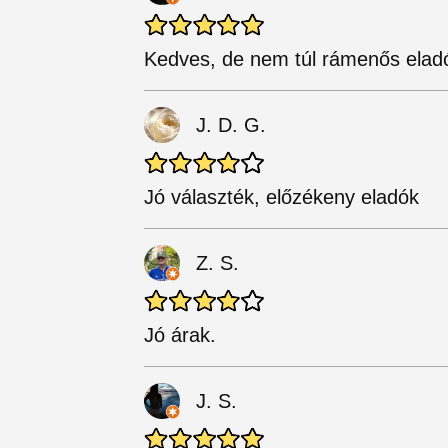
Kedves, de nem túl rámenős elad
J. D. G.
Jó választék, előzékeny eladók
Z. S.
Jó árak.
J. S.