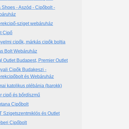
a Shoes - Aszód - Cipőbolt -
báruház
rekcipő-sziget webáruház
t Cipő
yelmi cipők, márkás cipők boltja
ás Bolt Webáruház
l Outlet Budapest, Premier Outlet
yali Cipők Budakeszi -
rekcipőbolt és Webáruház
ai katolikus plébánia (barokk)
r cipő és bőrdíszmű
tana Cipőbolt
 Szigetszentmiklós és Outlet
beri Cipőbolt