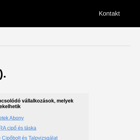
Kontakt
).
csolódó vállalkozások, melyek
ekelhetik
etek Abony
A cipő és táska
 Cipőbolt és Talpvizsgálat