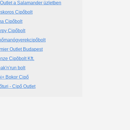
 Outlet a Salamander üzletben
skoros Cipőbolt
a Cipőbolt
rpy Cipőbolt
őmanógyerekcipőbolt
mier Outlet Budapest
enze Cipõbolt Kft.
ak'n'run bolt
i+ Bokor Cipő
őturi - Cipő Outlet