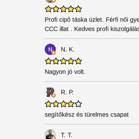
Profi cipő táska üzlet. Férfi női 
CCC illat . Kedves profi kiszolgálá
N. K.
Nagyon jó volt.
R. P.
segítőkész és türelmes csapat
T. T.