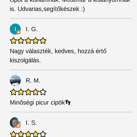
is. Udvarias,segítőkészek :)
I. G.
Nagy választék, kedves, hozzá értő
kiszolgálás.
R. M.
Minőségi picur cipök👣
I. S.