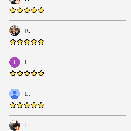
R.
I.
E.
l.