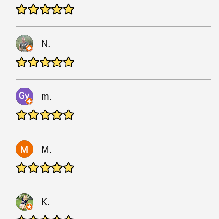
N.
m.
M.
K.