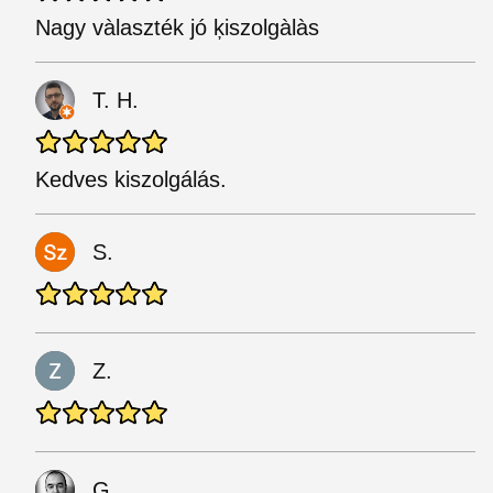
Nagy vàlaszték jó ķiszolgàlàs
T. H.
Kedves kiszolgálás.
S.
Z.
G.