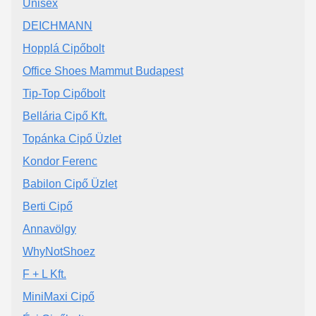
Unisex
DEICHMANN
Hopplá Cipőbolt
Office Shoes Mammut Budapest
Tip-Top Cipőbolt
Bellária Cipő Kft.
Topánka Cipő Üzlet
Kondor Ferenc
Babilon Cipő Üzlet
Berti Cipő
Annavölgy
WhyNotShoez
F + L Kft.
MiniMaxi Cipő