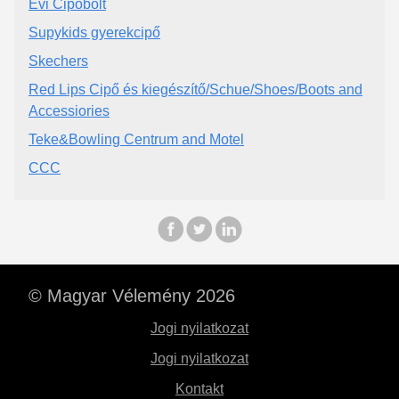
Évi Cipőbolt
Supykids gyerekcipő
Skechers
Red Lips Cipő és kiegészítő/Schue/Shoes/Boots and
Accessiories
Teke&Bowling Centrum and Motel
CCC
© Magyar Vélemény 2026
Jogi nyilatkozat
Jogi nyilatkozat
Kontakt