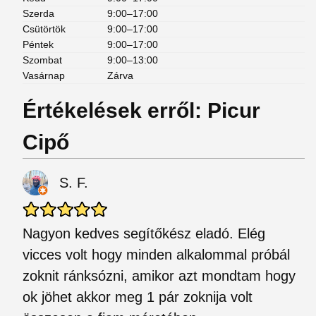
Szerda
9:00–17:00
Csütörtök
9:00–17:00
Péntek
9:00–17:00
Szombat
9:00–13:00
Vasárnap
Zárva
Értékelések erről: Picur
Cipő
S. F.
Nagyon kedves segítőkész eladó. Elég
vicces volt hogy minden alkalommal próbál
zoknit ránksózni, amikor azt mondtam hogy
ok jöhet akkor meg 1 pár zoknija volt