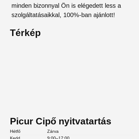
minden bizonnyal Ön is elégedett less a
szolgáltatásaikkal, 100%-ban ajánlott!
Térkép
Picur Cipő nyitvatartás
Hétfő
Zárva
Kedd
9:00–17:00