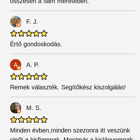
összesen a fiam méretében.
F. J.
Értő gondoskodás.
A. P.
Remek választék. Segítőkész kiszolgálás!
M. S.
Minden évben,minden szezonra itt veszünk
cipőt a kisfiamnak. Mostmár a kislányomnak