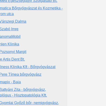
Med Egészségügyi Szolgáltató Bt.
matica Bőrgyógyászat és Kozmetika -
rom utca
 Várszegi Dalma
 Szabó Imre
anomaMobil
hlen Klinika
 Pozsonyi Margit
e Artis Dent Bt.
lness Klinika Kft - Bőrgyógyászat
 Pere Tímea bőrgyógyász
mapix - Baja
 Battyáni Zita - bőrgyógyász,
ológus - Hisztopatológia Kft.
 Gyomlai Győző bőr- nemigyógyász,