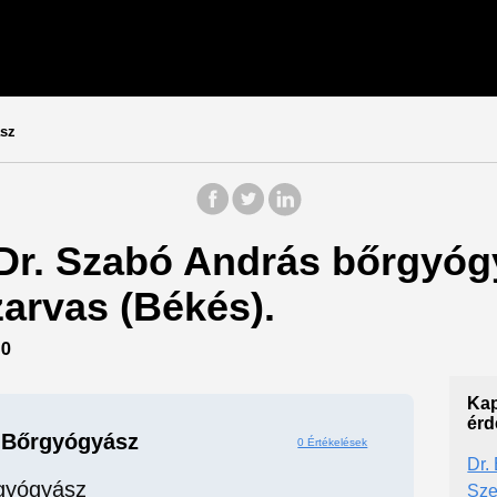
sz
 Dr. Szabó András bőrgyóg
arvas (Békés).
40
Kap
érd
 Bőrgyógyász
0 Értékelések
Dr.
gyógyász
Sz