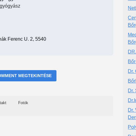
gyógyász
Net
Cen
Bőr
Med
eák Ferenc U. 2, 5540
Bőr
DR
Bőr
Dr.
OMMENT MEGTEKINTÉSE
Bőrk
Dr.
Dr.
takt
Fotók
Dr.
Der
Pol