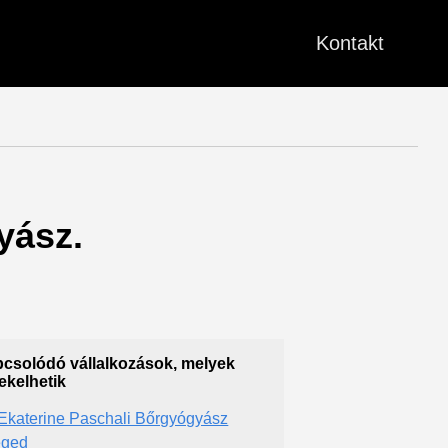
Kontakt
yász.
csolódó vállalkozások, melyek
ekelhetik
 Ekaterine Paschali Bőrgyógyász
eged