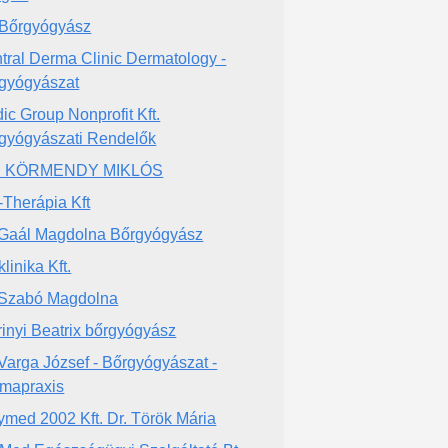
Bőrgyógyász
tral Derma Clinic Dermatology -
gyógyászat
ic Group Nonprofit Kft.
gyógyászati Rendelők
. KÖRMENDY MIKLÓS
-Therápia Kft
 Gaál Magdolna Bőrgyógyász
linika Kft.
 Szabó Magdolna
Irinyi Beatrix bőrgyógyász
 Varga József - Bőrgyógyászat -
mapraxis
ymed 2002 Kft. Dr. Török Mária