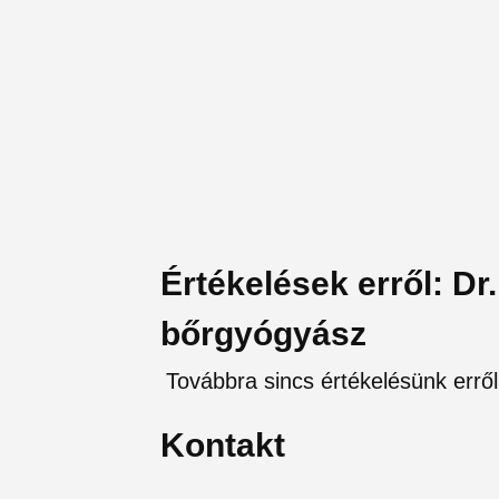
Értékelések erről: D
bőrgyógyász
Továbbra sincs értékelésünk errő
Kontakt