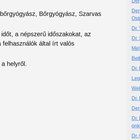
Der
Der
 bőrgyógyász, Bőrgyógyász, Szarvas
Ost
Dr.
si időt, a népszerű időszakokat, az
Dr.
felhasználók által írt valós
Mel
Bet
a helyről.
Dr.
Leg
Wel
Dr.
Der
Dr.
onk
Dr.