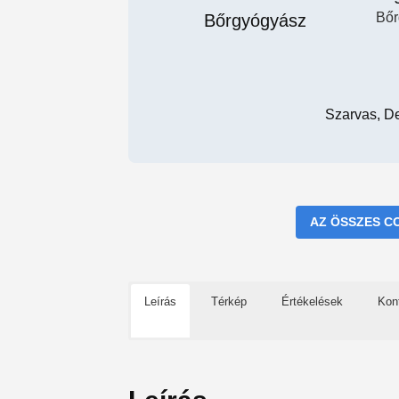
Bőr
Szarvas, D
AZ ÖSSZES C
Leírás
Térkép
Értékelések
Kon