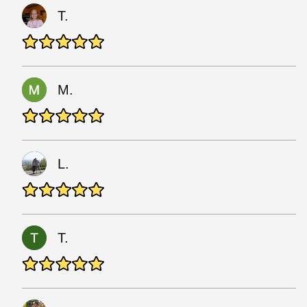
T.
M.
L.
T.