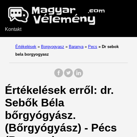
Kontakt
Értékelések
»
Borgyogyasz
»
Baranya
»
Pecs
»
Dr sebok
bela borgyogyasz
Értékelések erről: dr.
Sebők Béla
bőrgyógyász.
(Bőrgyógyász) - Pécs