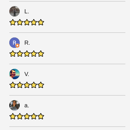
L.
R.
V.
a.