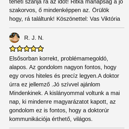
teheti szánja rá az időt! Ritka manapság a jó
szakorvos, ő mindenképpen az. Örülök
hogy, rá találtunk! Köszönettel: Vas Viktória
R. J. N.
Elsősorban korrekt, problémamegoldó,
alapos. Az gondolom nagyon fontos, hogy
egy orvos hiteles és precíz legyen.A doktor
úrra ez jellemző .Jó szívvel ajánlom
Mindenkinek. A kislányommal voltunk a mai
nap, ki mindenre magyarázatot kapott, az
gondolom ez is fontos, hogy a doktorúr
kommunikációja érthető, világos.