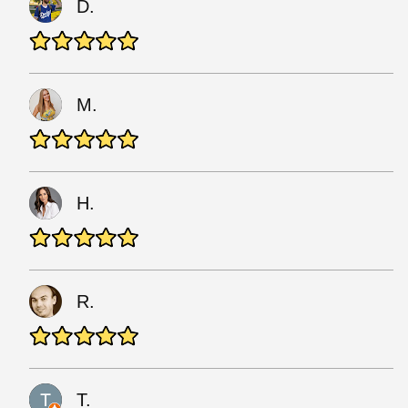
D.
M.
H.
R.
T.