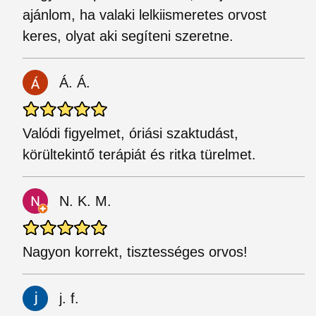
ajánlom, ha valaki lelkiismeretes orvost
keres, olyat aki segíteni szeretne.
Á. Á.
Valódi figyelmet, óriási szaktudást,
körültekintő terápiát és ritka türelmet.
N. K. M.
Nagyon korrekt, tisztességes orvos!
j. f.