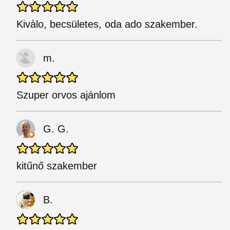
Kivàlo, becsületes, oda ado szakember.
m.
Szuper orvos ajánlom
G. G.
kitűnő szakember
B.