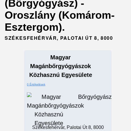
(Bőrgyógyász) -
Oroszlány (Komárom-
Esztergom).
SZÉKESFEHÉRVÁR, PALOTAI ÚT 8, 8000
Magyar
Magánbőrgyógyászok
Közhasznú Egyesülete
0 Értékelések
Bőrgyógyász
Székesfehérvár, Palotai Út 8, 8000