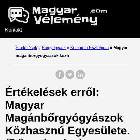
Kontakt
Értékelések
»
Borgyogyasz
»
Komárom-Esztergom
»
Magyar
maganborgyogyaszok kozh
Értékelések erről:
Magyar
Magánbőrgyógyászok
Közhasznú Egyesülete.