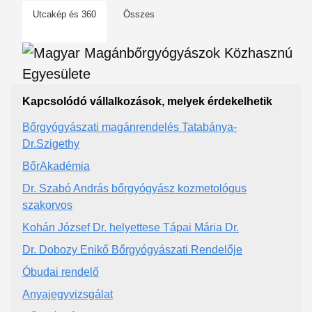
Utcakép és 360
Összes
Kapcsolódó vállalkozások, melyek érdekelhetik
Bőrgyógyászati magánrendelés Tatabánya-
Dr.Szigethy
BőrAkadémia
Dr. Szabó András bőrgyógyász kozmetológus
szakorvos
Kohán József Dr. helyettese Tápai Mária Dr.
Dr. Dobozy Enikő Bőrgyógyászati Rendelője
Óbudai rendelő
Anyajegyvizsgálat