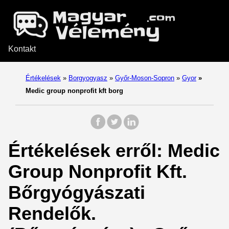
Kontakt
Értékelések
»
Borgyogyasz
»
Győr-Moson-Sopron
»
Gyor
»
Medic group nonprofit kft borg
Értékelések erről: Medic
Group Nonprofit Kft.
Bőrgyógyászati
Rendelők.