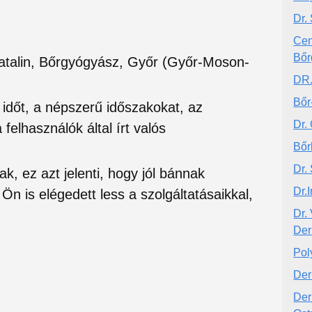
Dr.
Cen
Bőr
atalin, Bőrgyógyász, Győr (Győr-Moson-
DR
Bőr
si időt, a népszerű időszakokat, az
Dr.
felhasználók által írt valós
Bőrk
Dr.
ak, ez azt jelenti, hogy jól bánnak
Dr.
Ön is elégedett less a szolgáltatásaikkal,
Dr.
Der
Pol
Der
Der