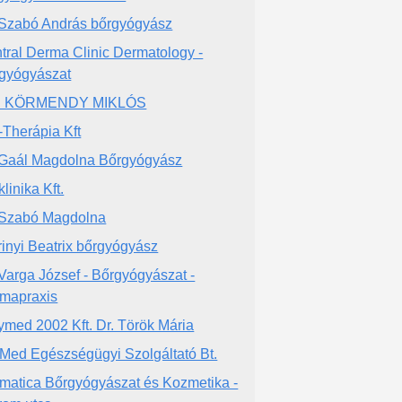
 Szabó András bőrgyógyász
tral Derma Clinic Dermatology -
gyógyászat
. KÖRMENDY MIKLÓS
-Therápia Kft
 Gaál Magdolna Bőrgyógyász
linika Kft.
 Szabó Magdolna
Irinyi Beatrix bőrgyógyász
 Varga József - Bőrgyógyászat -
mapraxis
ymed 2002 Kft. Dr. Török Mária
Med Egészségügyi Szolgáltató Bt.
matica Bőrgyógyászat és Kozmetika -