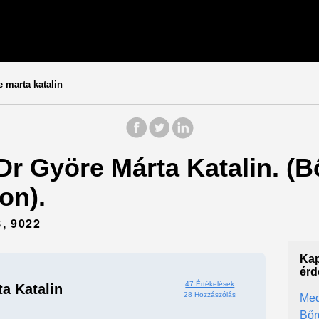
 marta katalin
 Dr Györe Márta Katalin. (
on).
, 9022
Kap
érd
47 Értékelések
a Katalin
28 Hozzászólás
Med
Bőr