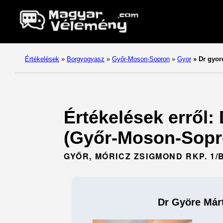
Értékelések
»
Borgyogyasz
»
Győr-Moson-Sopron
»
Gyor
»
Dr gyore
Értékelések erről:
(Győr-Moson-Sopr
GYŐR, MÓRICZ ZSIGMOND RKP. 1/B
Dr Györe Márt