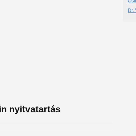
Ost
Dr.
n nyitvatartás