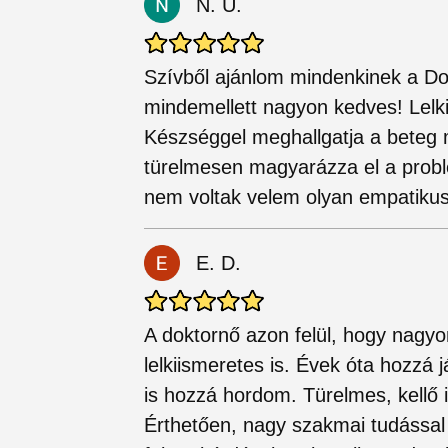
N. U.
Szívből ajánlom mindenkinek a Do
mindemellett nagyon kedves! Lelkii
Készséggel meghallgatja a beteg 
türelmesen magyarázza el a probl
nem voltak velem olyan empatiku
E. D.
A doktornő azon felül, hogy nagy
lelkiismeretes is. Évek óta hozzá 
is hozzá hordom. Türelmes, kellő i
Érthetően, nagy szakmai tudással