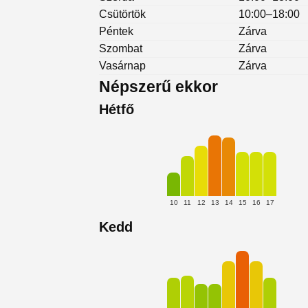
Csütörtök
10:00–18:00
Péntek
Zárva
Szombat
Zárva
Vasárnap
Zárva
Népszerű ekkor
Hétfő
10
11
12
13
14
15
16
17
Kedd