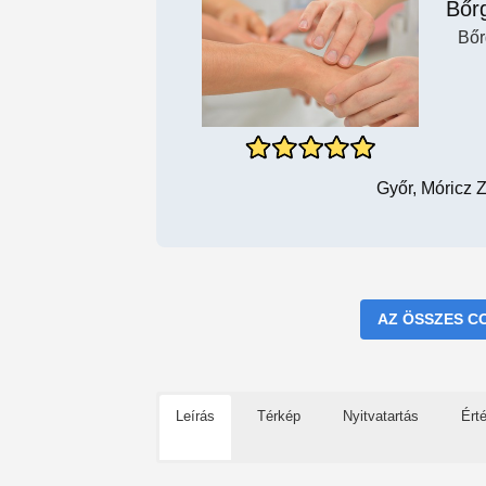
Bőr
Bőr
Győr, Móricz 
AZ ÖSSZES C
Leírás
Térkép
Nyitvatartás
Ért