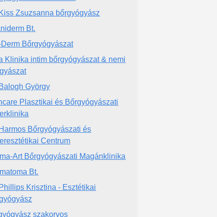
 Kiss Zsuzsanna bőrgyógyász
niderm Bt.
-Derm Bőrgyógyászat
a Klinika intim bőrgyógyászat & nemi
gyászat
 Balogh György
ncare Plasztikai és Bőrgyógyászati
erklinika
 Harmos Bőrgyógyászati és
eresztétikai Centrum
ma-Art Bőrgyógyászati Magánklinika
matoma Bt.
Phillips Krisztina - Esztétikai
gyógyász
gyógyász szakorvos