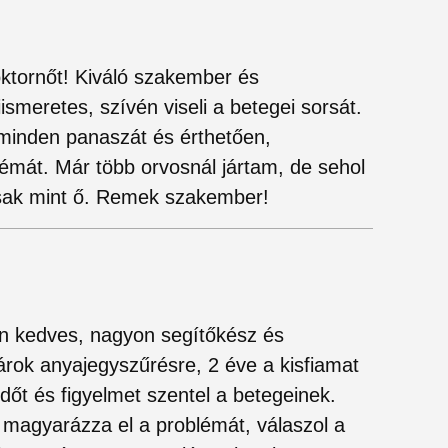
ktornőt! Kiváló szakember és
smeretes, szívén viseli a betegei sorsát.
minden panaszát és érthetően,
émát. Már több orvosnál jártam, de sehol
sak mint ő. Remek szakember!
on kedves, nagyon segítőkész és
járok anyajegyszűrésre, 2 éve a kisfiamat
dőt és figyelmet szentel a betegeinek.
 magyarázza el a problémát, válaszol a