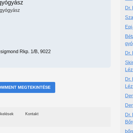
gyógyász
Dr.
gyógyász
Sza
Epi
Bét
gyó
Zsigmond Rkp. 1/B, 9022
Dr.
Ski
Léz
Dr.
Léz
OMMENT MEGTEKINTÉSE
Der
Der
ékelések
Kontakt
Dr. 
Bőr
bőr