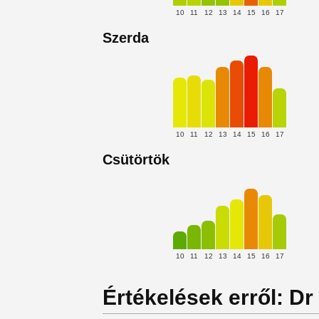
10
11
12
13
14
15
16
17
Szerda
10
11
12
13
14
15
16
17
Csütörtök
10
11
12
13
14
15
16
17
Értékelések erről: Dr