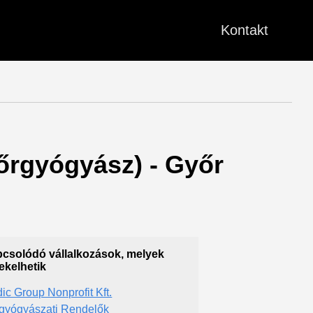
Kontakt
Bőrgyógyász) - Győr
csolódó vállalkozások, melyek
ekelhetik
ic Group Nonprofit Kft.
gyógyászati Rendelők