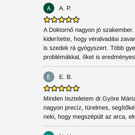
A. P.
A Doktornő nagyon jó szakember. 
kiderítette, hogy véralvadási zav
is szedek rá gyógyszert. Több gye
problémákkal, őket is eredményes
E. B.
Minden tiszteletem dr.Györe Márt
nagyon precíz, türelmes, segítők
neki, hogy megszépült az arca, el