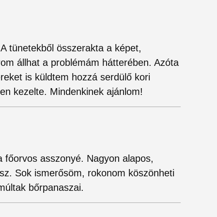
A tünetekből összerakta a képet,
arom állhat a problémám hátterében. Azóta
reket is küldtem hozzá serdülő kori
en kezelte. Mindenkinek ajánlom!
a főorvos asszonyé. Nagyon alapos,
ész. Sok ismerősöm, rokonom köszönheti
múltak bőrpanaszai.