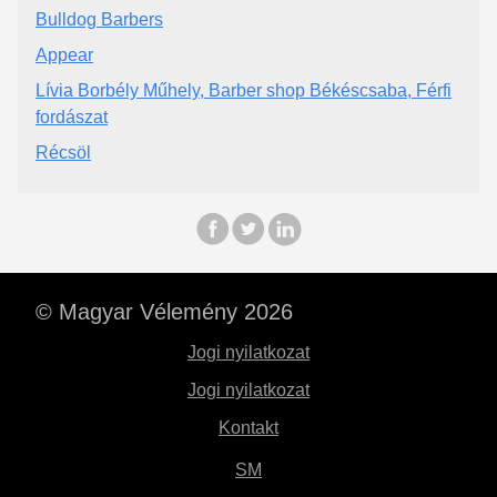
Bulldog Barbers
Appear
Lívia Borbély Műhely, Barber shop Békéscsaba, Férfi
fordászat
Récsöl
© Magyar Vélemény 2026
Jogi nyilatkozat
Jogi nyilatkozat
Kontakt
SM