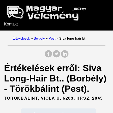
Kontakt
Értékelések
»
Borbely
»
Pest
»
Siva long hair bt
Értékelések erről: Siva
Long-Hair Bt.. (Borbély)
- Törökbálint (Pest).
TÖRÖKBÁLINT, VIOLA U. 6203. HRSZ, 2045