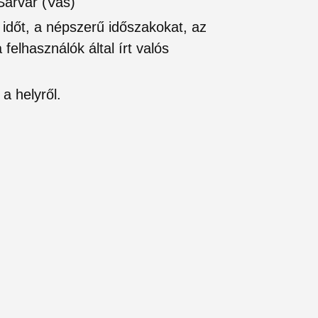
Sárvár (Vas)
si időt, a népszerű időszakokat, az
felhasználók által írt valós
a helyről.