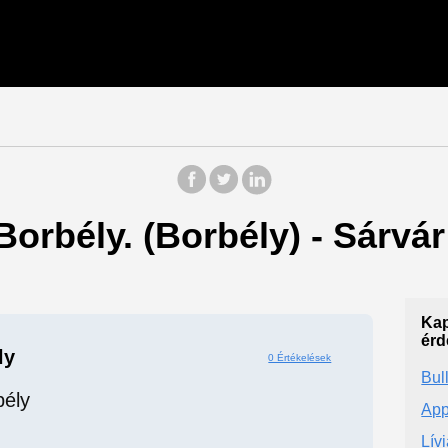
Borbély. (Borbély) - Sárvár
Kap
érd
ly
0 Értékelések
Bul
bély
App
Lív