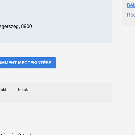
Bék
Réc
egerszeg, 8900
OMMENT MEGTEKINTÉSE
takt
Fotók