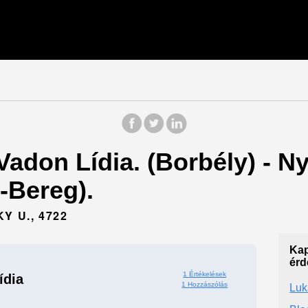
 Vadon Lídia. (Borbély) - 
-Bereg).
Y U., 4722
Kap
érd
1 Értékelések
ídia
1 Hozzászólás
Luk