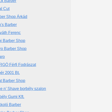
ck Barber
al Cut
ber Shop Árkád
's Barber
váth Ferenc
i Barber Shop
ro Barber Shop
aro
GÓ Férfi Fodrászat
ér 2001 Bt.
t Barber Shop
e n’ Shave borbély szalon
bély Gumi Kft.
koló Barber