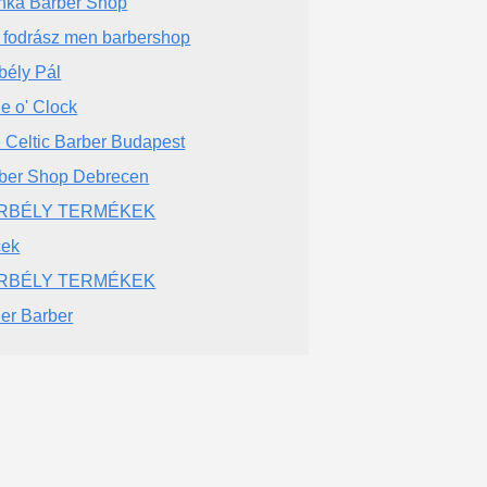
ka Barber Shop
fi fodrász men barbershop
bély Pál
e o' Clock
 Celtic Barber Budapest
ber Shop Debrecen
RBÉLY TERMÉKEK
cek
RBÉLY TERMÉKEK
ler Barber