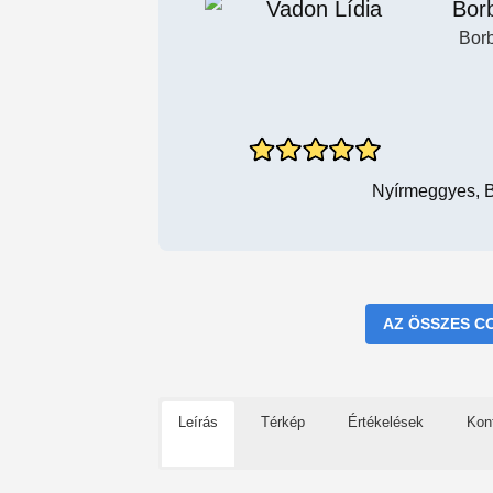
Bor
Bor
Nyírmeggyes, B
AZ ÖSSZES C
Leírás
Térkép
Értékelések
Kon