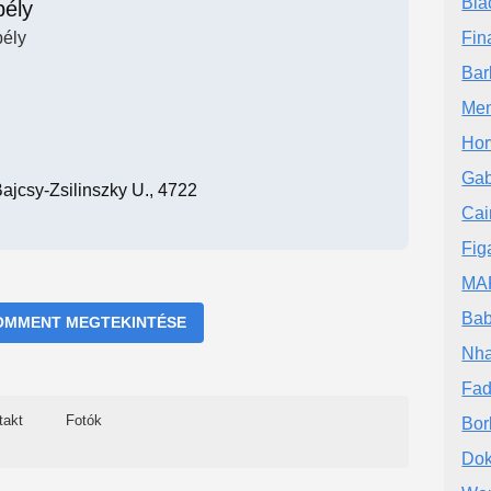
Bla
bély
bély
Fin
Bar
Men
Hor
Gab
ajcsy-Zsilinszky U., 4722
Cai
Fig
MAR
Bab
OMMENT MEGTEKINTÉSE
Nha
Fad
takt
Fotók
Bor
Dok