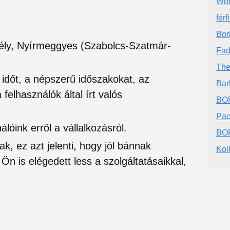
Won
fér
Bor
bély, Nyírmeggyes (Szabolcs-Szatmár-
Fad
The
si időt, a népszerű időszakokat, az
Bar
felhasználók által írt valós
BO
Pa
lóink erről a vállalkozásról.
BO
ak, ez azt jelenti, hogy jól bánnak
Kol
Ön is elégedett less a szolgáltatásaikkal,