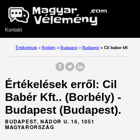
Kontakt
Értékelések
»
Borbely
»
Budapest
»
Budapest
»
Cil baber kft
Értékelések erről: Cil
Babér Kft.. (Borbély) -
Budapest (Budapest).
BUDAPEST, NÁDOR U. 16, 1051
MAGYARORSZÁG