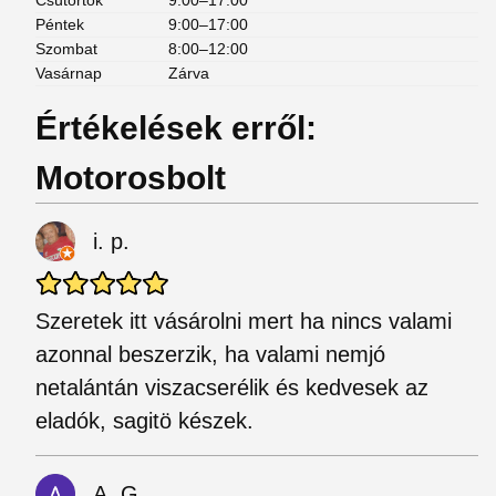
Csütörtök
9:00–17:00
Péntek
9:00–17:00
Szombat
8:00–12:00
Vasárnap
Zárva
Értékelések erről:
Motorosbolt
i. p.
Szeretek itt vásárolni mert ha nincs valami
azonnal beszerzik, ha valami nemjó
netalántán viszacserélik és kedvesek az
eladók, sagitö készek.
A. G.