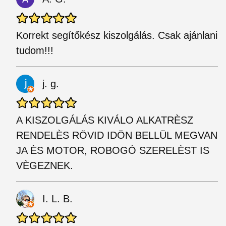
Korrekt segítőkész kiszolgálás. Csak ajánlani
tudom!!!
j. g.
A KISZOLGÁLÁS KIVÁLO ALKATRÈSZ
RENDELÈS RÖVID IDÖN BELLÜL MEGVAN
JA ÈS MOTOR, ROBOGÓ SZERELÈST IS
VÈGEZNEK.
I. L. B.