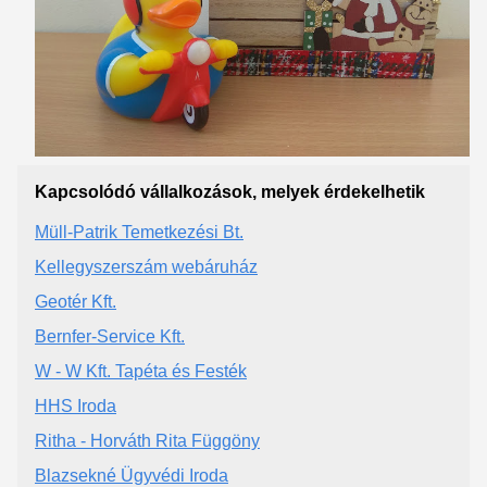
Kapcsolódó vállalkozások, melyek érdekelhetik
Müll-Patrik Temetkezési Bt.
Kellegyszerszám webáruház
Geotér Kft.
Bernfer-Service Kft.
W - W Kft. Tapéta és Festék
HHS Iroda
Ritha - Horváth Rita Függöny
Blazsekné Ügyvédi Iroda