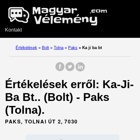
Kontakt
Értékelések
»
Bolt
»
Tolna
»
Paks
»
Ka ji ba bt
Értékelések erről: Ka-Ji-
Ba Bt.. (Bolt) - Paks
(Tolna).
PAKS, TOLNAI ÚT 2, 7030