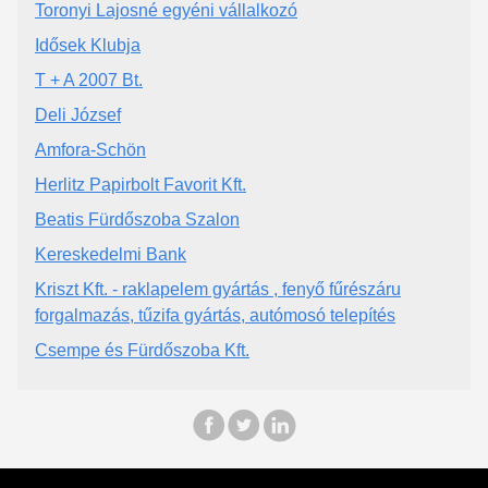
Toronyi Lajosné egyéni vállalkozó
Idősek Klubja
T + A 2007 Bt.
Deli József
Amfora-Schön
Herlitz Papirbolt Favorit Kft.
Beatis Fürdőszoba Szalon
Kereskedelmi Bank
Kriszt Kft. - raklapelem gyártás , fenyő fűrészáru
forgalmazás, tűzifa gyártás, autómosó telepítés
Csempe és Fürdőszoba Kft.