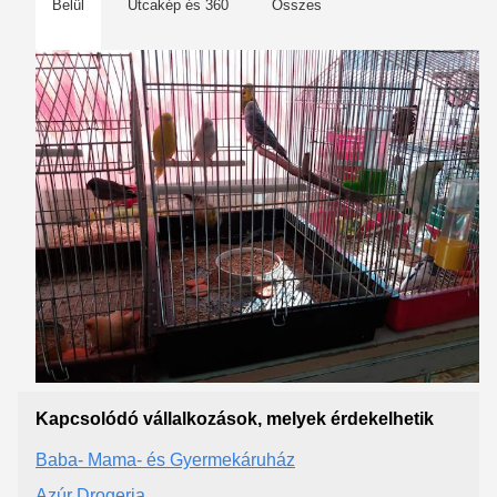
Belül
Utcakép és 360
Összes
Kapcsolódó vállalkozások, melyek érdekelhetik
Baba- Mama- és Gyermekáruház
Azúr Drogeria