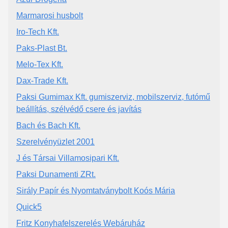
Marmarosi husbolt
Iro-Tech Kft.
Paks-Plast Bt.
Melo-Tex Kft.
Dax-Trade Kft.
Paksi Gumimax Kft. gumiszerviz, mobilszerviz, futómű
beállítás, szélvédő csere és javítás
Bach és Bach Kft.
Szerelvényüzlet 2001
J és Társai Villamosipari Kft.
Paksi Dunamenti ZRt.
Sirály Papír és Nyomtatványbolt Koós Mária
Quick5
Fritz Konyhafelszerelés Webáruház