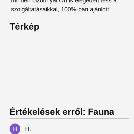
minden bizonnyal Ön is elégedett less a
szolgáltatásaikkal, 100%-ban ajánlott!
Térkép
Értékelések erről: Fauna
H.