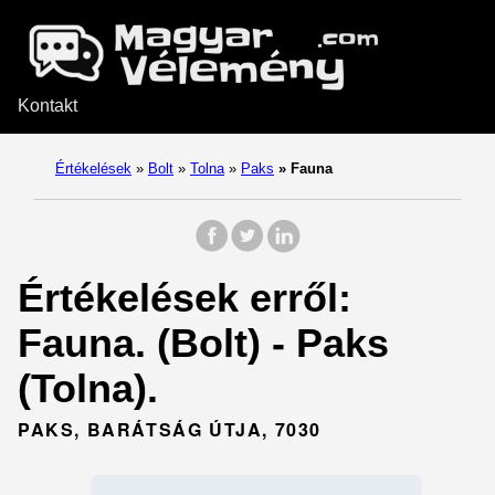
Kontakt
Értékelések
»
Bolt
»
Tolna
»
Paks
»
Fauna
Értékelések erről:
Fauna. (Bolt) - Paks
(Tolna).
PAKS, BARÁTSÁG ÚTJA, 7030