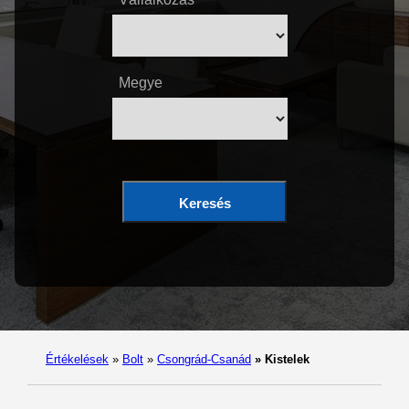
Megye
Keresés
Értékelések
»
Bolt
»
Csongrád-Csanád
»
Kistelek